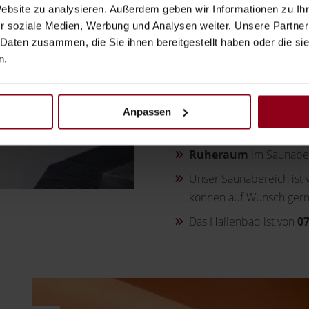
Website zu analysieren. Außerdem geben wir Informationen zu I
Luftfeuchtigkeit als in d
r soziale Medien, Werbung und Analysen weiter. Unsere Partner
Tepidarium:
Die gleic
 Daten zusammen, die Sie ihnen bereitgestellt haben oder die s
n.
Sanarium (Bio-Sauna)
Sie bis zu 30 Minuten i
Fuß-Kneippbecken
für
Anpassen
Erlebnisbrausen
für h
Ruheraum
im Saunabe
Unser Saunabereich ist
können auf Wunsch gern
Das Hallenbad ist von
07