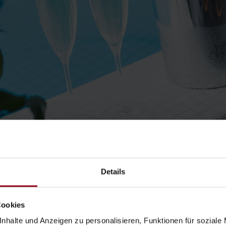
SPA im Schloss an
Details
Indoorpool
(11 x 4 m) m
Cookies
Finnische Sauna:
Bei 
nhalte und Anzeigen zu personalisieren, Funktionen für soziale
Dampfbad:
Hier genieß