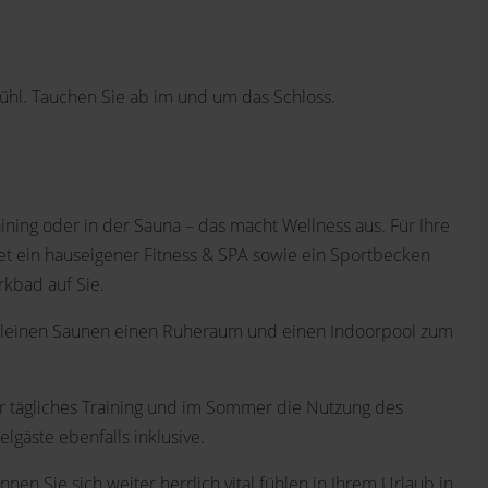
ühl. Tauchen Sie ab im und um das Schloss.
ning oder in der Sauna – das macht Wellness aus. Für Ihre
et ein hauseigener Fitness & SPA sowie ein Sportbecken
rkbad auf Sie.
kleinen Saunen einen Ruheraum und einen Indoorpool zum
hr tägliches Training und im Sommer die Nutzung des
gäste ebenfalls inklusive.
en Sie sich weiter herrlich vital fühlen in Ihrem Urlaub in