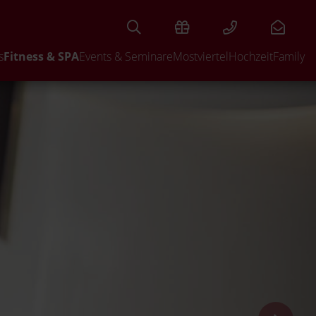
s
Fitness & SPA
Events & Seminare
Mostviertel
Hochzeit
Family