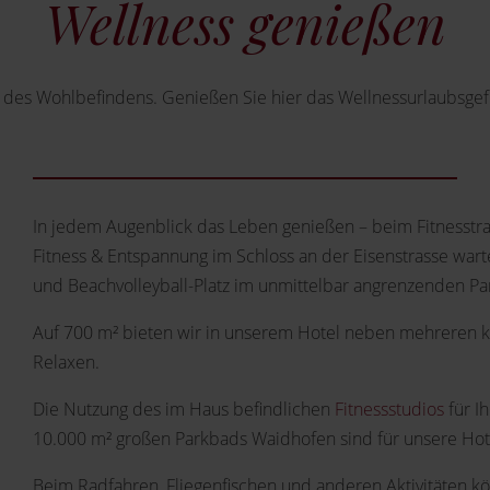
Wellness genießen
e des Wohlbefindens. Genießen Sie hier das Wellnessurlaubsgef
In jedem Augenblick das Leben genießen – beim Fitnesstrai
Fitness & Entspannung im Schloss an der Eisenstrasse wart
und Beachvolleyball-Platz im unmittelbar angrenzenden Pa
Auf 700 m² bieten wir in unserem Hotel neben mehreren 
Relaxen.
Die Nutzung des im Haus befindlichen
Fitnessstudios
für I
10.000 m² großen Parkbads Waidhofen sind für unsere Hotel
Beim Radfahren, Fliegenfischen und anderen Aktivitäten könn