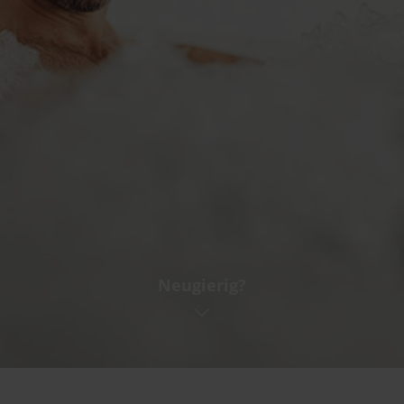
Neugierig?
Abreise
BUCHEN
AN