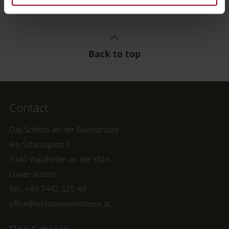
Back to top
Contact
Das Schloss an der Eisenstrasse
Am Schlossplatz 1
3340 Waidhofen an der Ybbs
Lower Austria
Tel.:
+43 7442 525 48
office@schlosseisenstrasse.at