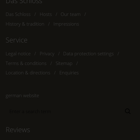
Das Schloss
Das Schloss
Hosts
Our team
History & tradition
Impressions
Service
Legal notice
Privacy
Data protection settings
Terms & conditions
Sitemap
Location & directions
Enquiries
german website
Enter
Sea
a
search
Reviews
term