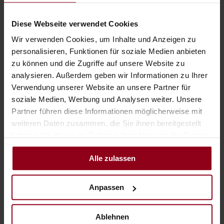
Converging Chest Press
Diese Webseite verwendet Cookies
Rear Delt / Pec Fly
Wir verwenden Cookies, um Inhalte und Anzeigen zu
Converging Shoulder Press
personalisieren, Funktionen für soziale Medien anbieten
zu können und die Zugriffe auf unsere Website zu
Leg Press
analysieren. Außerdem geben wir Informationen zu Ihrer
Verwendung unserer Website an unsere Partner für
Diverging Lat Pulldown
soziale Medien, Werbung und Analysen weiter. Unsere
Partner führen diese Informationen möglicherweise mit
Long Pull
weiteren Daten zusammen, die Sie ihnen bereitgestellt
Dip / Chin Assist
haben oder die sie im Rahmen Ihrer Nutzung der Dienste
gesammelt haben.
Pulldown
Alle zulassen
Dumb Bells, 2 kg to 32 kg with weight bench
Anpassen
Abdominal Crunch
Lower Back Bench
Ablehnen