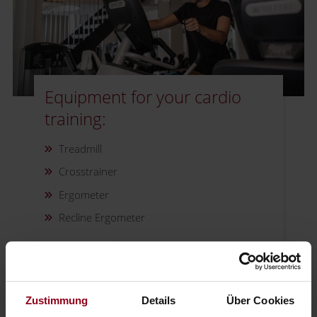
Equipment for your cardio
training:
Treadmill
Crosstrainer
Ergometer
Recline Ergometer
Equipment for your strength training
Zustimmung
Details
Über Cookies
Seated Row