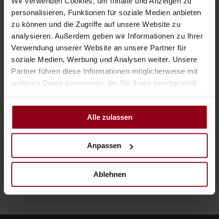
Wir verwenden Cookies, um Inhalte und Anzeigen zu
wächst mit unseren drei Enkeltöchtern bereits heran.
personalisieren, Funktionen für soziale Medien anbieten
Mittlerweile arbeitet auch unsere Schwiegertochter Elisabeth
zu können und die Zugriffe auf unsere Website zu
im Betrieb mit. Die Boku-Absolventin kümmert sich in den
analysieren. Außerdem geben wir Informationen zu Ihrer
Familienbetrieben um alle Umwelt- und Nachhaltigkeitsziele
Verwendung unserer Website an unsere Partner für
und um den Sales in den beiden Hotels.
soziale Medien, Werbung und Analysen weiter. Unsere
Partner führen diese Informationen möglicherweise mit
WEITERE INFORMATIONEN
ZUR GESCHICHTE &
weiteren Daten zusammen, die Sie ihnen bereitgestellt
TRADITION DES HOTELS SCHLOSS AN DER
haben oder die sie im Rahmen Ihrer Nutzung der Dienste
EISENSTRASSE
gesammelt haben.
Alle zulassen
Anpassen
Ablehnen
Zurück nach oben