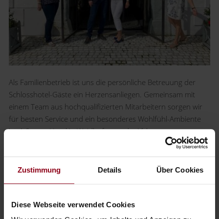
Als Familienbetrieb ist uns die persönliche Betreuung der
Schlosshotel-Gäste ein Herzensanliegen. Gemeinsam mit
einem Team aus hochqualifizierten Mitarbeitern sorgen wir
für besten Service und ein besonderes Wohlfühl-Ambiente
im 4-Sterne-Hotel in Waidhofen an der Ybbs.
Das
RelaxResort Kothmühle
betreibt unsere Familie als Hotel
bereits in der 4. Generation und hat es zu einer Wohfühl-
Zustimmung
Details
Über Cookies
Oase im Mostviertel entwickelt. Mit höchster Qualität in der
modernen Hotellerie und der langen Gastgeber-Tradition
der Familie Scheiblauer sind wir auch im Schloss an der
Diese Webseite verwendet Cookies
Eisenstrasse für unsere Gäste da. Die sechste Generation