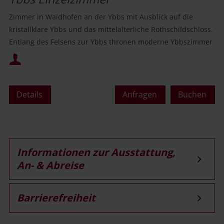
Zimmer in Waidhofen an der Ybbs mit Ausblick auf die
kristallklare Ybbs und das mittelalterliche Rothschildschloss.
Entlang des Felsens zur Ybbs thronen moderne Ybbszimmer
mit geradlinigem Interieur.
Mindestbelegung:
Maximalbelegung:
Details
Anfragen
Buchen
Informationen zur Ausstattung,
An- & Abreise
Barrierefreiheit