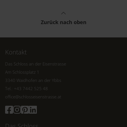
Unser Hotel ist nach dem Gesetz nicht barrierefrei,
jedoch gibt es viele Möglichkeiten sich im Haus zu
bewegen
Zurück nach oben
Es gibt einen Behindertenparkplatz vor dem
Hoteleingang und ein Parkhaus 150m entfernt, das
zahlreiche
auch ohne Stufen erreichbar ist
Inklusivleistungen
Kontakt
Packages
Das Schloss an der Eisenstrasse
Wir haben ein Zimmer mit Badewanne mit Halterung
Am Schlossplatz 1
und Notruf und einem Haltegriff am WC
3340 Waidhofen an der Ybbs
Alle Seminarräume sind barrierefrei
Tel.: +43 7442 525 48
Mehrere öffentliche Toiletten sind barrierefrei
office@schlosseisenstrasse.at
erreichbar, eines hat einen erhöhten Sitz
Assistenzhunde/Blindenführhunde sind bei uns
willkommen
Das Schloss