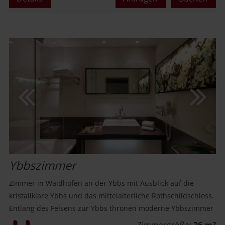
oder
Ybbszimmer
Zimmer in Waidhofen an der Ybbs mit Ausblick auf die
kristallklare Ybbs und das mittelalterliche Rothschildschloss.
Entlang des Felsens zur Ybbs thronen moderne Ybbszimmer
mit geradlinigem Interieur.
Mindestbelegung:
Zimmergröße:
26 m
2