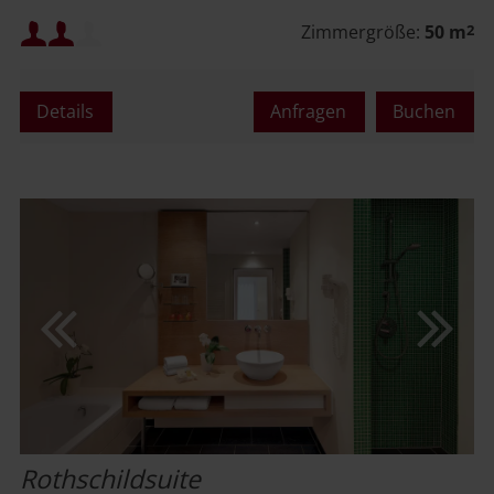
Mindestbelegung:
Zimmergröße:
50 m
2
Maximalbelegung:
Details
Anfragen
Buchen
oder
Rothschildsuite