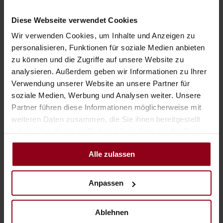
Diese Webseite verwendet Cookies
Wir verwenden Cookies, um Inhalte und Anzeigen zu
personalisieren, Funktionen für soziale Medien anbieten
zu können und die Zugriffe auf unsere Website zu
analysieren. Außerdem geben wir Informationen zu Ihrer
Verwendung unserer Website an unsere Partner für
Family Ybbszimmer
soziale Medien, Werbung und Analysen weiter. Unsere
Unsere großzügigen Family Ybbszimmer bieten mit über 40
Partner führen diese Informationen möglicherweise mit
m² genügend Platz für Ihren Familienurlaub im Mostviertel.
weiteren Daten zusammen, die Sie ihnen bereitgestellt
Genießen Sie die Moderne, verbunden mit historischem Stil
haben oder die sie im Rahmen Ihrer Nutzung der Dienste
gesammelt haben.
mit Blick zur Altstadt Waidhofens und zum historischen
Mindestbelegung:
Zimmergröße:
40 m
2
Alle zulassen
Rothschildschloss unseres Hotels in Niederösterreich.
Maximalbelegung:
Details
Anfragen
Buchen
Anpassen
oder
Ablehnen