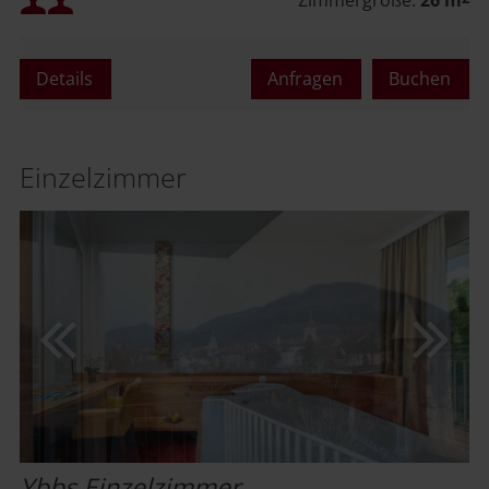
Maximalbelegung:
Details
Anfragen
Buchen
oder
Einzelzimmer
Ybbs Einzelzimmer