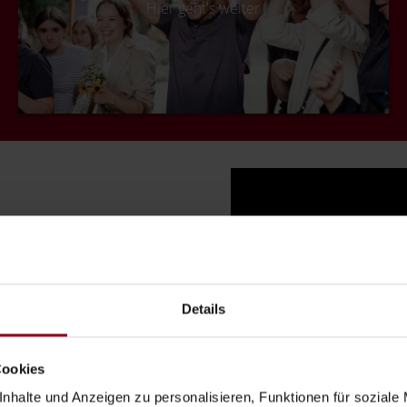
Hier geht's weiter
erausragenden
terreich
Details
stadt Waidhofen/Ybbs und
Cookies
015
nhalte und Anzeigen zu personalisieren, Funktionen für soziale