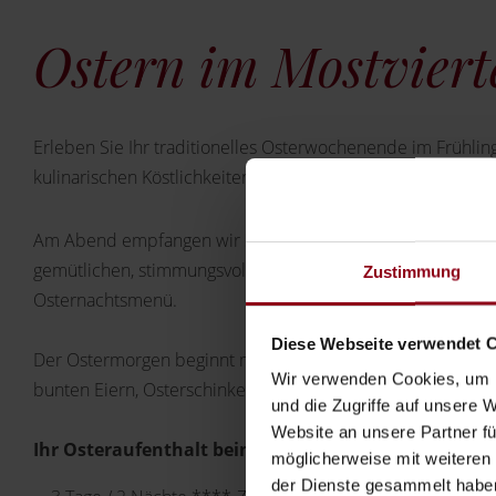
Ostern im Mostviert
Erleben Sie Ihr traditionelles Osterwochenende im Frühlin
kulinarischen Köstlichkeiten zu den Festtagen.
Am Abend empfangen wir Sie mit einem Aperitif als Einst
gemütlichen, stimmungsvollen Abend. Danach schlemmen 
Zustimmung
Osternachtsmenü.
Diese Webseite verwendet 
Der Ostermorgen beginnt mit einer großzügigen Auswahl 
Wir verwenden Cookies, um I
bunten Eiern, Osterschinken und selbst gebackenem Oste
und die Zugriffe auf unsere 
Website an unsere Partner fü
Ihr Osteraufenthalt beinhaltet:
möglicherweise mit weiteren
der Dienste gesammelt habe