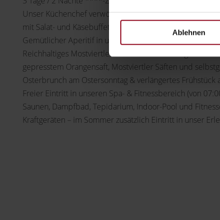
3 Tage / 2 Nächte ****-Zimmer!
Unser Küchenchef verwöhnt Sie am Abend mit einem kul
mit Salat- und Käsebuffet
Ablehnen
Gemütlicher Aperitif in unserer Hotelbar oder auf unsere
Reichhaltiges Mostviertler Bio Frühstück mit regionalen Sp
gepresstem Orangensaft, Mostviertler Säften und selbs
Osterbrunch am Ostersonntag & verlängertes Frühstück
Freier Eintritt in unseren Spa- & Fitnessbereich (von 07:0
Saunen, Dampfbad, Tepidarium, Indoor-Pool und Fitness
Kraftgeräten – im Sommer zusätzlich Eintritt in unser Er