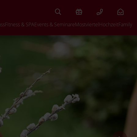
uss
Fitness & SPA
Events & Seminare
Mostviertel
Hochzeit
Family