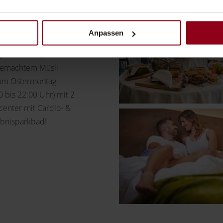
inarischen 4-Gang Dinner
Anpassen
r Schlossterrasse!
ezialitäten, frisch
tgemachtem Müsli
 am Ostermontag
0 bis 22:00 Uhr) mit 2
center mit Cardio- &
lebnisparkbad!