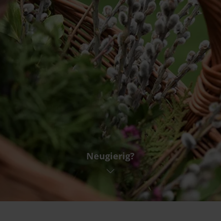
Neugierig?
Abreise
BUCHEN
AN