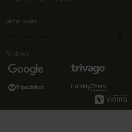
german website
Enter
Sea
a
search
Reviews
term