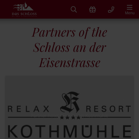
Skip
to
Menu
content
Partners of the
Schloss an der
Eisenstrasse
Partner hotel RelaxResort Kothmühle