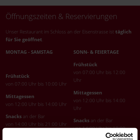
Öffnungszeiten & Reservierungen
Unser Restaurant im Schloss an der Eisenstrasse ist
täglich
für Sie geöffnet
.
MONTAG - SAMSTAG
SONN- & FEIERTAGE
Frühstück
von 07:00 Uhr bis 12:00
Frühstück
Uhr
von 07:00 Uhr bis 10:00 Uhr
Mittagessen
Mittagessen
von 12:00 Uhr bis 14:00
von 12:00 Uhr bis 14:00 Uhr
Uhr
Snacks
an der Bar
Snacks
an der Bar
von 14:00 Uhr bis 21:00 Uhr
von 14:00 Uhr bis 18:00
Uhr