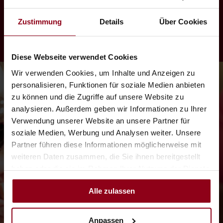
Abendessen
Abendessen
von 18:00 Uhr bis 22:00 Uhr
Zustimmung
Details
Über Cookies
von 18:00 Uhr bis 22:00
Uhr
Diese Webseite verwendet Cookies
Wir verwenden Cookies, um Inhalte und Anzeigen zu
personalisieren, Funktionen für soziale Medien anbieten
zu können und die Zugriffe auf unsere Website zu
analysieren. Außerdem geben wir Informationen zu Ihrer
Verwendung unserer Website an unsere Partner für
soziale Medien, Werbung und Analysen weiter. Unsere
Partner führen diese Informationen möglicherweise mit
weiteren Daten zusammen, die Sie ihnen bereitgestellt
haben oder die sie im Rahmen Ihrer Nutzung der Dienste
gesammelt haben.
Alle zulassen
Anpassen