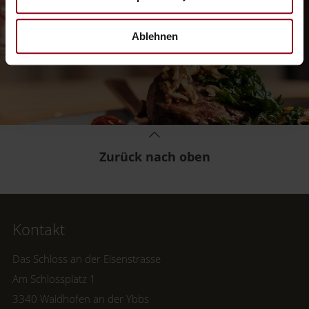
Ablehnen
Zurück nach oben
Kontakt
Das Schloss an der Eisenstrasse
Am Schlossplatz 1
3340 Waidhofen an der Ybbs