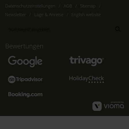
Datenschutzeinstellungen
AGB
Sitemap
Newsletter
Lage & Anreise
English website
Suchbegriff
Suc
eingeben
Bewertungen