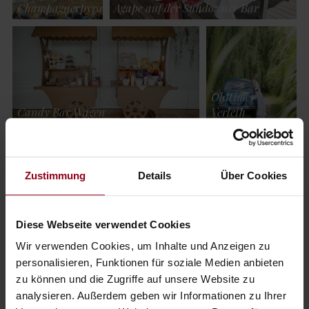
Champagnerpyramide
Agape auf der Sundowner Bar
Oldtimer
Candy Bar Wagen
Verleih
Zustimmung
Details
Über Cookies
Tafeln wie einst
die schwarzen
Grafen
Unser nostalgischer Eiswagen
Diese Webseite verwendet Cookies
Wir verwenden Cookies, um Inhalte und Anzeigen zu
personalisieren, Funktionen für soziale Medien anbieten
zu können und die Zugriffe auf unsere Website zu
analysieren. Außerdem geben wir Informationen zu Ihrer
Kinder