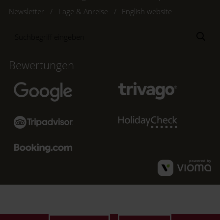
Newsletter
Lage & Anreise
English website
Suchbegriff
Suc
eingeben
Bewertungen