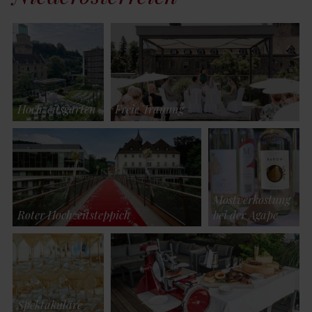
Hochzeitsgarten
Freie Trauung
Mostverkostung
Roter Hochzeitsteppich
bei der Agape
Spektakuläre