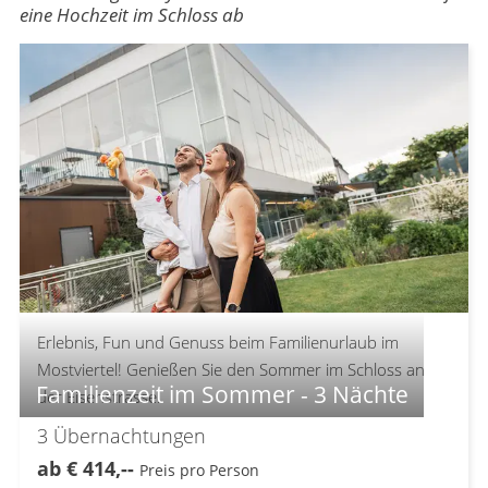
eine Hochzeit im Schloss ab
Erlebnis, Fun und Genuss beim Familienurlaub im
Mostviertel! Genießen Sie den Sommer im Schloss an
Familienzeit im Sommer - 3 Nächte
der Eisenstrasse.
3
Übernachtungen
ab
€
414,--
Preis pro Person