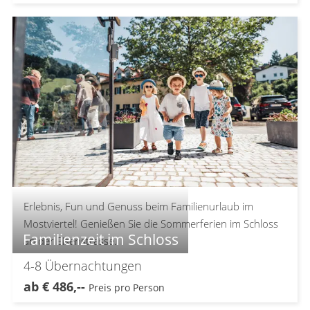
Erlebnis, Fun und Genuss beim Familienurlaub im
Mostviertel! Genießen Sie die Sommerferien im Schloss
Familienzeit im Schloss
an der Eisenstrasse.
4-8
Übernachtungen
ab
€
486,--
Preis pro Person