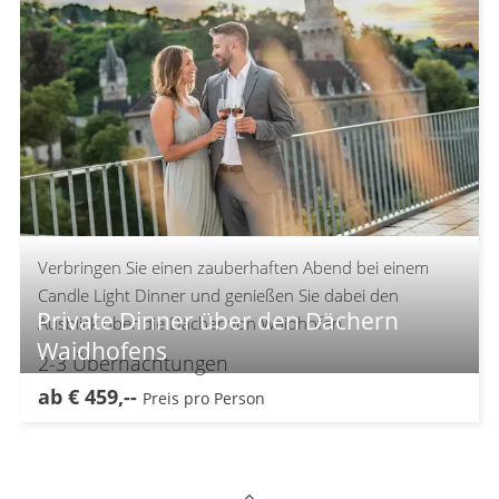
Verbringen Sie einen zauberhaften Abend bei einem
Candle Light Dinner und genießen Sie dabei den
Private Dinner über den Dächern
Ausblick über die Dächer von Waidhofen.
Waidhofens
2-3
Übernachtungen
ab
€
459,--
Preis pro Person