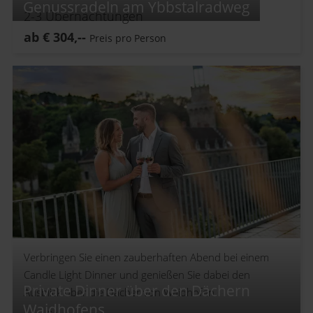
Genussradeln am Ybbstalradweg
2-3
Übernachtungen
ab
€
304,--
Preis pro Person
Verbringen Sie einen zauberhaften Abend bei einem
Candle Light Dinner und genießen Sie dabei den
Private Dinner über den Dächern
Ausblick über die Dächer von Waidhofen.
Waidhofens