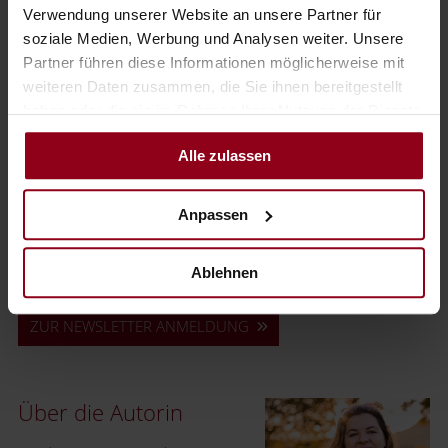
WEIHNACHTSFEIER >>
Verwendung unserer Website an unsere Partner für
soziale Medien, Werbung und Analysen weiter. Unsere
Partner führen diese Informationen möglicherweise mit
weiteren Daten zusammen, die Sie ihnen bereitgestellt
Fotocredits: Das Schloss an der Eisenstrasse
haben oder die sie im Rahmen Ihrer Nutzung der Dienste
gesammelt haben.
ARTIKEL KOMMENTIEREN
Alle zulassen
Anpassen
ZURÜCK ZUR ÜBERSICHT
Ablehnen
Jetzt keinen Artikel mehr verpassen.
ZUR NEWSLETTER ANMELDUNG
Über die Autorin