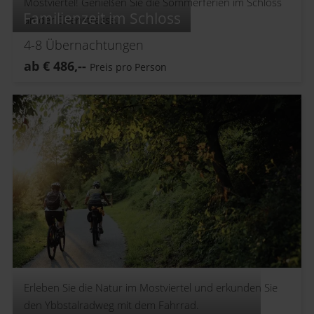
Mostviertel! Genießen Sie die Sommerferien im Schloss
Familienzeit im Schloss
an der Eisenstrasse.
4-8
Übernachtungen
ab
€
486,--
Preis pro Person
Erleben Sie die Natur im Mostviertel und erkunden Sie
den Ybbstalradweg mit dem Fahrrad.