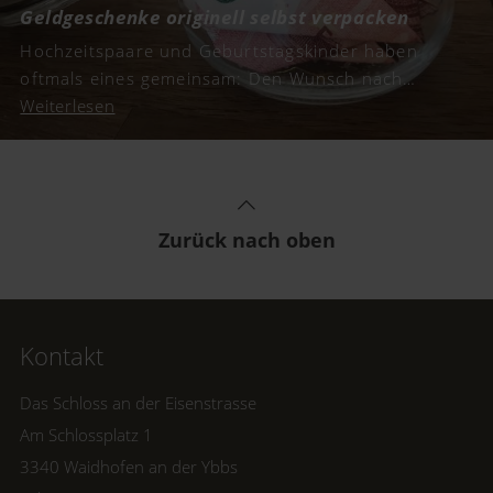
Geldgeschenke originell selbst verpacken
Hochzeitspaare und Geburtstagskinder haben
oftmals eines gemeinsam: Den Wunsch nach
Geldgeschenken. Wir haben für euch kreative
Weiterlesen
Inspirationen und schöne Geschenkideen
gesammelt, um Geld originell zu verpacken.
Zurück nach oben
Kontakt
Das Schloss an der Eisenstrasse
Am Schlossplatz 1
3340 Waidhofen an der Ybbs