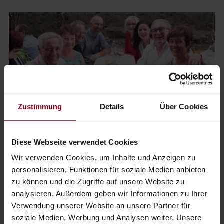
Zustimmung
Details
Über Cookies
Diese Webseite verwendet Cookies
Feierlaune
Wir verwenden Cookies, um Inhalte und Anzeigen zu
Haben Sie sich an die erstens sechs Punkte gehalten?
personalisieren, Funktionen für soziale Medien anbieten
Na eben, dann ist die Feierlaune schon garantiert.
zu können und die Zugriffe auf unsere Website zu
analysieren. Außerdem geben wir Informationen zu Ihrer
Verwendung unserer Website an unsere Partner für
Viel Vergnügen!
soziale Medien, Werbung und Analysen weiter. Unsere