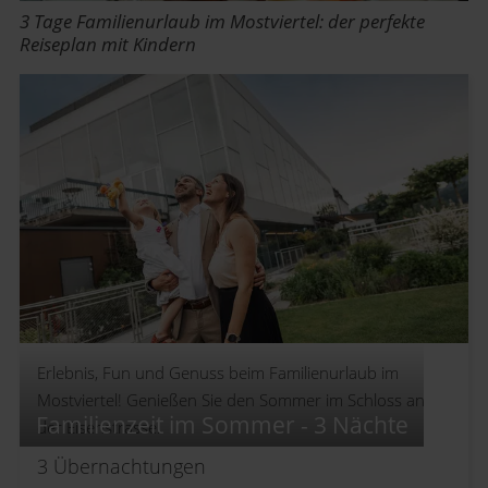
3 Tage Familienurlaub im Mostviertel: der perfekte
Reiseplan mit Kindern
Erlebnis, Fun und Genuss beim Familienurlaub im
Mostviertel! Genießen Sie den Sommer im Schloss an
Familienzeit im Sommer - 3 Nächte
der Eisenstrasse.
3
Übernachtungen