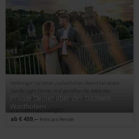
Verbringen Sie einen zauberhaften Abend bei einem
Candle Light Dinner und genießen Sie dabei den
Private Dinner über den Dächern
Ausblick über die Dächer von Waidhofen.
Waidhofens
2-3
Übernachtungen
ab
€
459,--
Preis pro Person