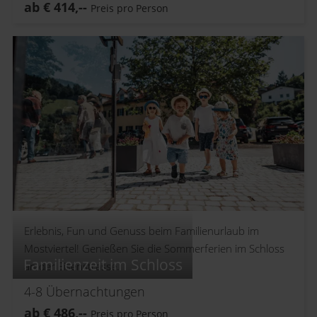
ab
€
414,--
Preis pro Person
Erlebnis, Fun und Genuss beim Familienurlaub im
Mostviertel! Genießen Sie die Sommerferien im Schloss
Familienzeit im Schloss
an der Eisenstrasse.
4-8
Übernachtungen
ab
€
486,--
Preis pro Person