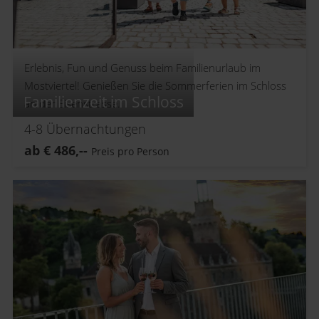
Erlebnis, Fun und Genuss beim Familienurlaub im
Mostviertel! Genießen Sie die Sommerferien im Schloss
Familienzeit im Schloss
an der Eisenstrasse.
4-8
Übernachtungen
ab
€
486,--
Preis pro Person