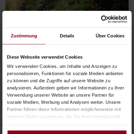
Zustimmung
Details
Über Cookies
Erleben Sie die Natur im Mostviertel und erkunden Sie
den Ybbstalradweg mit dem Fahrrad.
Diese Webseite verwendet Cookies
Genussradeln am Ybbstalradweg
2-3
Übernachtungen
Wir verwenden Cookies, um Inhalte und Anzeigen zu
ab
€
304,--
Preis pro Person
personalisieren, Funktionen für soziale Medien anbieten
zu können und die Zugriffe auf unsere Website zu
analysieren. Außerdem geben wir Informationen zu Ihrer
Verwendung unserer Website an unsere Partner für
soziale Medien, Werbung und Analysen weiter. Unsere
Partner führen diese Informationen möglicherweise mit
weiteren Daten zusammen, die Sie ihnen bereitgestellt
haben oder die sie im Rahmen Ihrer Nutzung der Dienste
gesammelt haben.