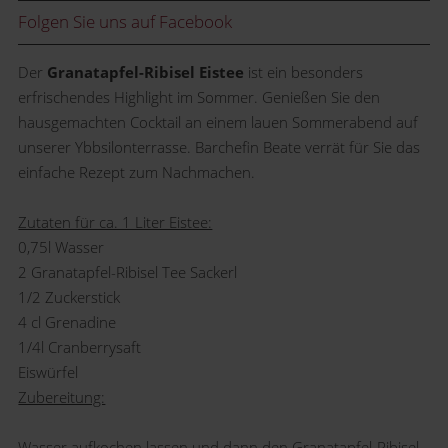
Folgen Sie uns auf Facebook
Der
Granatapfel-Ribisel Eistee
ist ein besonders
erfrischendes Highlight im Sommer. Genießen Sie den
hausgemachten Cocktail an einem lauen Sommerabend auf
unserer Ybbsilonterrasse. Barchefin Beate verrät für Sie das
einfache Rezept zum Nachmachen.
Zutaten für ca. 1 Liter Eistee:
0,75l Wasser
2 Granatapfel-Ribisel Tee Sackerl
1/2 Zuckerstick
4 cl Grenadine
1/4l Cranberrysaft
Eiswürfel
Zubereitung:
Wasser aufkochen lassen und dann den Granatapfel-Ribisel