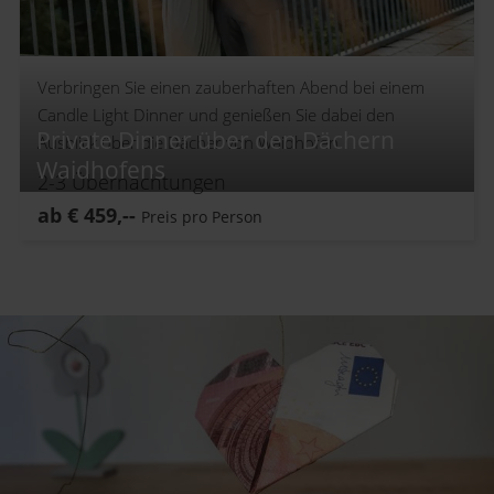
Verbringen Sie einen zauberhaften Abend bei einem
Candle Light Dinner und genießen Sie dabei den
Private Dinner über den Dächern
Ausblick über die Dächer von Waidhofen.
Waidhofens
2-3
Übernachtungen
ab
€
459,--
Preis pro Person