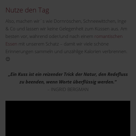
Nutze den Tag
Also, machen wir´s wie Dornröschen, Schneewittchen, Inge
& Co und lassen wir keine Gelegenheit zum Küssen aus. Am
besten vor, während oder/und nach einem
romantischen
Essen
mit unserem Schatz – damit wir viele schöne
Erinnerungen sammeln und unzählige Kalorien verbrennen.
😊
„Ein Kuss ist ein reizender Trick der Natur, den Redefluss
zu beenden, wenn Worte überflüssig werden.“
– INGRID BERGMAN