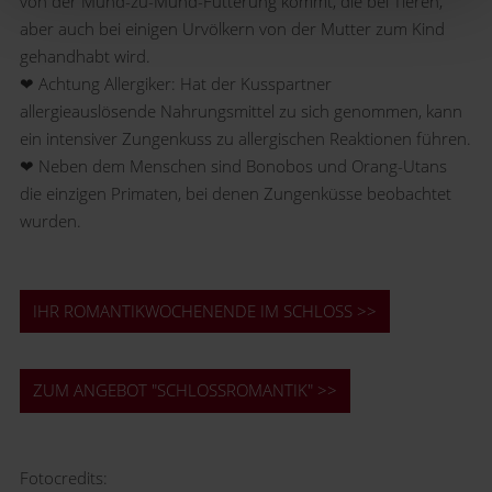
von der Mund-zu-Mund-Fütterung kommt, die bei Tieren,
aber auch bei einigen Urvölkern von der Mutter zum Kind
gehandhabt wird.
❤ Achtung Allergiker: Hat der Kusspartner
allergieauslösende Nahrungsmittel zu sich genommen, kann
ein intensiver Zungenkuss zu allergischen Reaktionen führen.
❤ Neben dem Menschen sind Bonobos und Orang-Utans
die einzigen Primaten, bei denen Zungenküsse beobachtet
wurden.
IHR ROMANTIKWOCHENENDE IM SCHLOSS >>
ZUM ANGEBOT "SCHLOSSROMANTIK" >>
Fotocredits: