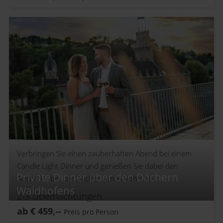
Verbringen Sie einen zauberhaften Abend bei einem
Candle Light Dinner und genießen Sie dabei den
Private Dinner über den Dächern
Ausblick über die Dächer von Waidhofen.
Waidhofens
2-3
Übernachtungen
ab
€
459,--
Preis pro Person