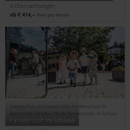
3
Übernachtungen
ab
€
414,--
Preis pro Person
Erlebnis, Fun und Genuss beim Familienurlaub im
Mostviertel! Genießen Sie die Sommerferien im Schloss
Familienzeit im Schloss
an der Eisenstrasse.