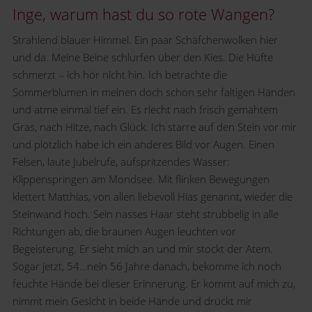
Inge, warum hast du so rote Wangen?
Strahlend blauer Himmel. Ein paar Schäfchenwolken hier
und da. Meine Beine schlurfen über den Kies. Die Hüfte
schmerzt – ich hör nicht hin. Ich betrachte die
Sommerblumen in meinen doch schon sehr faltigen Händen
und atme einmal tief ein. Es riecht nach frisch gemähtem
Gras, nach Hitze, nach Glück. Ich starre auf den Stein vor mir
und plötzlich habe ich ein anderes Bild vor Augen. Einen
Felsen, laute Jubelrufe, aufspritzendes Wasser:
Klippenspringen am Mondsee. Mit flinken Bewegungen
klettert Matthias, von allen liebevoll Hias genannt, wieder die
Steinwand hoch. Sein nasses Haar steht strubbelig in alle
Richtungen ab, die braunen Augen leuchten vor
Begeisterung. Er sieht mich an und mir stockt der Atem.
Sogar jetzt, 54…nein 56 Jahre danach, bekomme ich noch
feuchte Hände bei dieser Erinnerung. Er kommt auf mich zu,
nimmt mein Gesicht in beide Hände und drückt mir