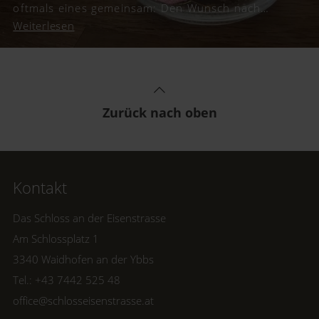
oftmals eines gemeinsam: Den Wunsch nach
Geldgeschenken. Wir haben für euch kreative
Weiterlesen
Inspirationen und schöne Geschenkideen
gesammelt, um Geld originell zu verpacken.
Zurück nach oben
Kontakt
Das Schloss an der Eisenstrasse
Am Schlossplatz 1
3340 Waidhofen an der Ybbs
Tel.: +43 7442 525 48
office@schlosseisenstrasse.at