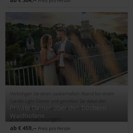
Preis pro Person
Verbringen Sie einen zauberhaften Abend bei einem
Candle Light Dinner und genießen Sie dabei den
Private Dinner über den Dächern
Ausblick über die Dächer von Waidhofen.
Waidhofens
2-3
Übernachtungen
ab
€
459,--
Preis pro Person