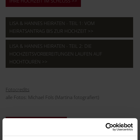
IHRE HOCHZEIT IM SCHLOSS >>
LISA & HANNES HEIRATEN - TEIL 1: VOM
HEIRATSANTRAG BIS ZUR HOCHZEIT >>
LISA & HANNES HEIRATEN - TEIL 2: DIE
HOCHZEITSVORBEREITUNGEN LAUFEN AUF
HOCHTOUREN >>
Fotocredits
alle Fotos: Michael Föls (Martina fotografiert)
ARTIKEL KOMMENTIEREN