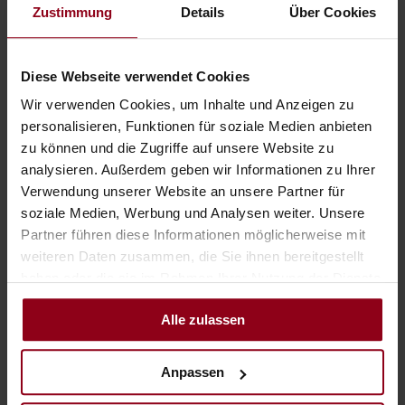
Zustimmung
Details
Über Cookies
ZURÜCK ZUR ÜBERSICHT
Jetzt keinen Artikel mehr verpassen.
Diese Webseite verwendet Cookies
Wir verwenden Cookies, um Inhalte und Anzeigen zu
ZUR NEWSLETTER ANMELDUNG
personalisieren, Funktionen für soziale Medien anbieten
zu können und die Zugriffe auf unsere Website zu
analysieren. Außerdem geben wir Informationen zu Ihrer
Über den Autor
Verwendung unserer Website an unsere Partner für
soziale Medien, Werbung und Analysen weiter. Unsere
Bernhard Scheiblauer sammelt
Partner führen diese Informationen möglicherweise mit
seit über 10 Jahren aktiv im
weiteren Daten zusammen, die Sie ihnen bereitgestellt
touristischen Bereich
haben oder die sie im Rahmen Ihrer Nutzung der Dienste
Erfahrungen. Als zweites Kind von
gesammelt haben.
den Geschäftsführern des
Alle zulassen
RelaxResort Kothmühle und dem Schloss an der
Eisenstrasse, Johannes und Christiane Scheiblauer,
Anpassen
unterstützt er die Familienbetriebe aktuell beim Blog