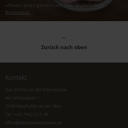
oftmals eines gemeinsam: Den Wunsch nach
Geldgeschenken. Wir haben für euch kreative
Weiterlesen
Inspirationen und schöne Geschenkideen
gesammelt, um Geld originell zu verpacken.
Zurück nach oben
Kontakt
Das Schloss an der Eisenstrasse
Am Schlossplatz 1
3340 Waidhofen an der Ybbs
Tel.: +43 7442 525 48
office@schlosseisenstrasse.at