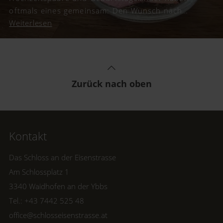
oftmals eines gemeinsam: Den Wunsch nach
Geldgeschenken. Wir haben für euch kreative
Weiterlesen
Inspirationen und schöne Geschenkideen
gesammelt, um Geld originell zu verpacken.
Zurück nach oben
Kontakt
Das Schloss an der Eisenstrasse
Am Schlossplatz 1
3340 Waidhofen an der Ybbs
Tel.: +43 7442 525 48
office@schlosseisenstrasse.at