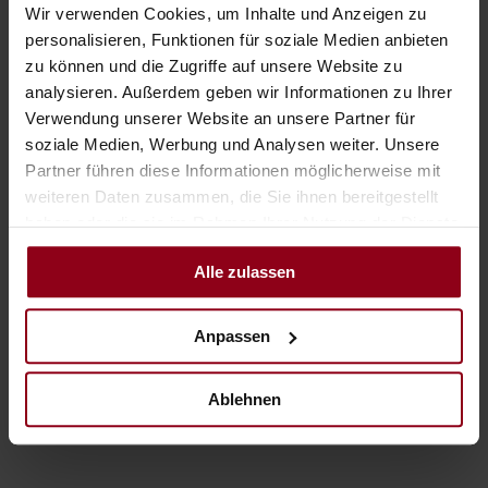
Wir verwenden Cookies, um Inhalte und Anzeigen zu
Dann war unsere Band six4two aber so gut, dass wir doch
personalisieren, Funktionen für soziale Medien anbieten
wieder in den Saal rauf sind (hier empfiehlt sich eine
zu können und die Zugriffe auf unsere Website zu
Polonaise) und dann sind wir erst eine Stunde später nach
analysieren. Außerdem geben wir Informationen zu Ihrer
einem legendären Bandausklang wieder runter zur Bar. Da
Verwendung unserer Website an unsere Partner für
ist „im Moment leben“ angesagt. Und hoffentlich werden alle
soziale Medien, Werbung und Analysen weiter. Unsere
noch ganz lange von genau diesem Brautstehlen erzählen.
Partner führen diese Informationen möglicherweise mit
weiteren Daten zusammen, die Sie ihnen bereitgestellt
haben oder die sie im Rahmen Ihrer Nutzung der Dienste
gesammelt haben.
Alle zulassen
Anpassen
Ablehnen