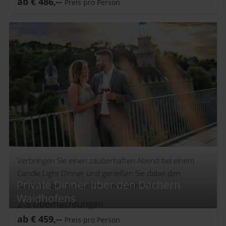
ab
€
486,--
Preis pro Person
Verbringen Sie einen zauberhaften Abend bei einem
Candle Light Dinner und genießen Sie dabei den
Private Dinner über den Dächern
Ausblick über die Dächer von Waidhofen.
Waidhofens
2-3
Übernachtungen
ab
€
459,--
Preis pro Person