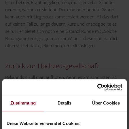
Ist er bei der Braut angekommen, muss er zehn Gründe
nennen, warum er sie liebt. Der eine oder andere Grund
kann auch mit Liegestütz kompensiert werden. All das darf
auf keinen Fall zu lange dauern, kurz und knackig sollte es
sein. Hier bietet sich noch eine Gstanzl-Runde mit „Solche
Bräutigameltern griagn ma nimma“ an – diese sind nämlich
oft erst jetzt dazu gekommen, um mitzusingen.
Zurück zur Hochzeitsgesellschaft
Bekanntlich soll man aufhören, wenn es am schönsten ist.
Das gilt auch für das Brautverzahn, denn immerhin wartet
noch die restliche Hochzeitsgesellschaft im Saal, dass die
Brautleute wieder zurückkommen. Bei unserer Hochzeit
Zustimmung
Details
Über Cookies
habe ich mir damals gedacht, wir feiern einfach dort weiter,
wo das Brautstehlen war. Kleinerer Saal, Bar auch
vorhanden, DJ und Tanzfläche – gemma!
Diese Webseite verwendet Cookies