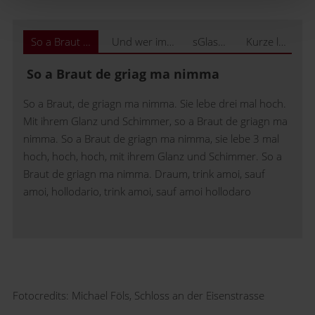
So a Braut de griag ma nimma
Und wer im Jänner geboren ist
sGlasl ind dHaund
Kurze lustige Gstanzl
So a Braut de griag ma nimma
So a Braut, de griagn ma nimma. Sie lebe drei mal hoch.
Mit ihrem Glanz und Schimmer, so a Braut de griagn ma
nimma. So a Braut de griagn ma nimma, sie lebe 3 mal
hoch, hoch, hoch, mit ihrem Glanz und Schimmer. So a
Braut de griagn ma nimma. Draum, trink amoi, sauf
amoi, hollodario, trink amoi, sauf amoi hollodaro
Fotocredits: Michael Föls, Schloss an der Eisenstrasse