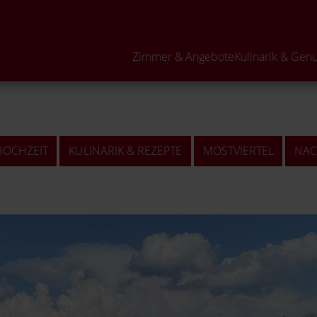
Neugierig?
Zimmer & Angebote
Kulinarik & Gen
HOCHZEIT
KULINARIK & REZEPTE
MOSTVIERTEL
NAC