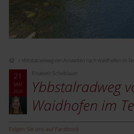
Ybbstalradweg von Amstetten nach Waidhofen im Te
Elisabeth Scheiblauer
21
Ybbstalradweg v
MAI
2026
Waidhofen im Te
Folgen Sie uns auf Facebook