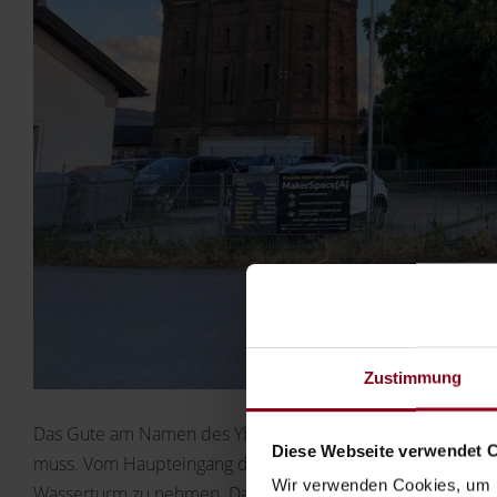
Zustimmung
Das Gute am Namen des Ybbstalradwegs: Man weiß gleich z
Diese Webseite verwendet 
muss. Vom Haupteingang des Bahnhofs Amstetten empfiehlt
Wir verwenden Cookies, um I
Wasserturm zu nehmen. Dann muss man nur noch über den