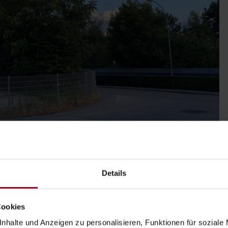
Details
u Beginn, dass man in Richtung des Flusses Ybbs fahren
Cookies
 es sich, den Südausgang zur Eggersdorfer Straße und zum
nhalte und Anzeigen zu personalisieren, Funktionen für soziale
 Fußgängerübergang und eine kleine Brücke gehen, und