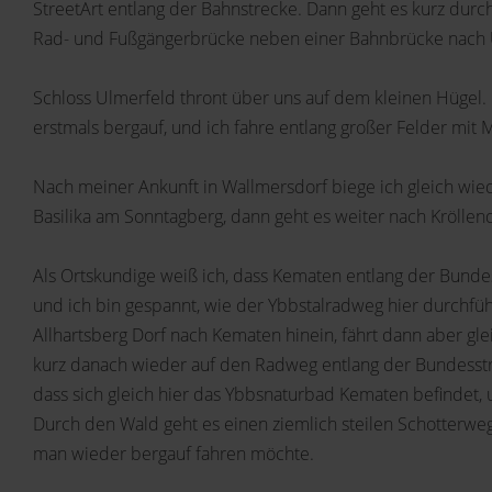
StreetArt entlang der Bahnstrecke. Dann geht es kurz durc
Rad- und Fußgängerbrücke neben einer Bahnbrücke nach 
Schloss Ulmerfeld thront über uns auf dem kleinen Hügel. 
erstmals bergauf, und ich fahre entlang großer Felder mit 
Nach meiner Ankunft in Wallmersdorf biege ich gleich wiede
Basilika am Sonntagberg, dann geht es weiter nach Kröllen
Als Ortskundige weiß ich, dass Kematen entlang der Bundesst
und ich bin gespannt, wie der Ybbstalradweg hier durchfüh
Allhartsberg Dorf nach Kematen hinein, fährt dann aber gle
kurz danach wieder auf den Radweg entlang der Bundesstra
dass sich gleich hier das Ybbsnaturbad Kematen befindet, 
Durch den Wald geht es einen ziemlich steilen Schotterwe
man wieder bergauf fahren möchte.