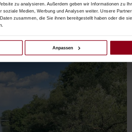
Website zu analysieren. Außerdem geben wir Informationen zu I
e rechts ab in Richtung Waidhofen. Einfach den Schildern
r soziale Medien, Werbung und Analysen weiter. Unsere Partner
t, dann entlang der langen Jahnstraße, und nun sind wir
 Daten zusammen, die Sie ihnen bereitgestellt haben oder die s
 in das, im Rückblick betrachtet, fast schönste Stück
n.
Anpassen