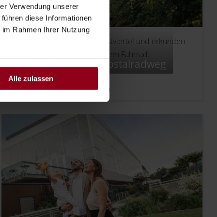
hrer Verwendung unserer
 führen diese Informationen
ie im Rahmen Ihrer Nutzung
Erleben Sie die Natur im Mostviertel und erkunden
Sie den Ybbstalradweg mit dem Fahrrad.
Genussradeln am Ybbstalradweg
2-3
Übernachtungen
Alle zulassen
ab
€
304,--
Preis pro Person