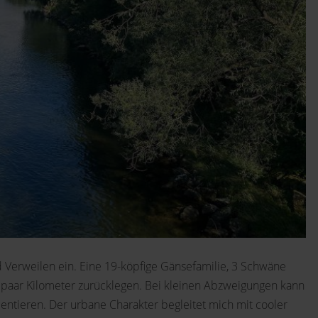
 Verweilen ein. Eine 19-köpfige Gänsefamilie, 3 Schwäne
 paar Kilometer zurücklegen. Bei kleinen Abzweigungen kann
entieren. Der urbane Charakter begleitet mich mit cooler