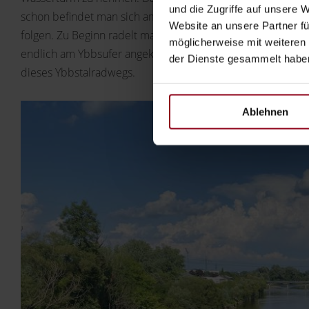
und die Zugriffe auf unsere 
schon befindet man sich am Ybbstalradweg. Bitte biegen Si
Website an unsere Partner fü
folgen. Zu Beginn radelt man noch ein Stück durch die Stad
möglicherweise mit weiteren
endlich am Ybbsufer angekommen und wir tauchen gleich ein
der Dienste gesammelt habe
dieses Ybbstalradwegs.
Ablehnen