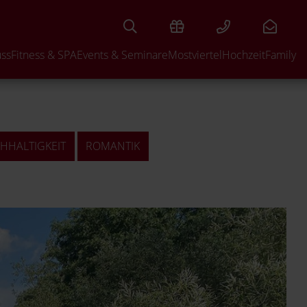
uss
Fitness & SPA
Events & Seminare
Mostviertel
Hochzeit
Family
HHALTIGKEIT
ROMANTIK