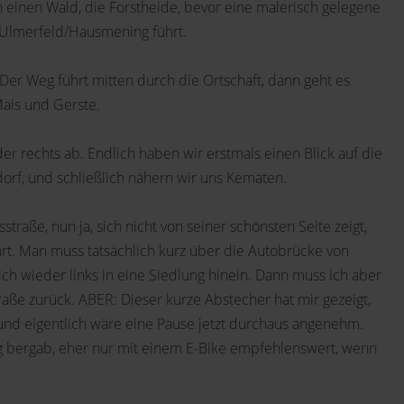
h einen Wald, die Forstheide, bevor eine malerisch gelegene
Ulmerfeld/Hausmening führt.
Der Weg führt mitten durch die Ortschaft, dann geht es
Mais und Gerste.
r rechts ab. Endlich haben wir erstmals einen Blick auf die
dorf, und schließlich nähern wir uns Kematen.
raße, nun ja, sich nicht von seiner schönsten Seite zeigt,
rt. Man muss tatsächlich kurz über die Autobrücke von
ich wieder links in eine Siedlung hinein. Dann muss ich aber
ße zurück. ABER: Dieser kurze Abstecher hat mir gezeigt,
und eigentlich wäre eine Pause jetzt durchaus angenehm.
g bergab, eher nur mit einem E-Bike empfehlenswert, wenn