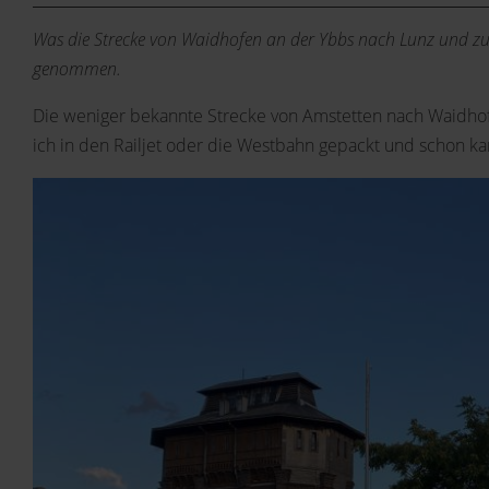
Was die Strecke von Waidhofen an der Ybbs nach Lunz und zurü
genommen.
Die weniger bekannte Strecke von Amstetten nach Waidhof
ich in den Railjet oder die Westbahn gepackt und schon ka