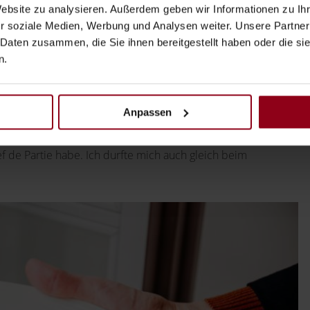
Website zu analysieren. Außerdem geben wir Informationen zu I
rkt: Das liegt mir. Und ich bereue es noch immer nicht,
r soziale Medien, Werbung und Analysen weiter. Unsere Partner
 Daten zusammen, die Sie ihnen bereitgestellt haben oder die s
n.
kochen, wie ist es, woanders zu sein?
 neue Kollegen hatte, war es durchaus auch eine
Anpassen
en und Kollegen zu sehen und natürlich war das
ach kurzer Zeit gut angekommen, schätze meine neuen
ef de Partie habe. Ich durfte mich auch gleich beim