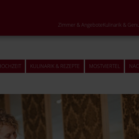
Neugierig?
Zimmer & Angebote
Kulinarik & Gen
HOCHZEIT
KULINARIK & REZEPTE
MOSTVIERTEL
NAC