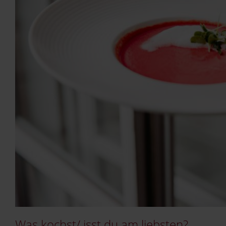
Was kochst/ isst du am liebsten?