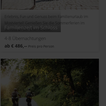
Erlebnis, Fun und Genuss beim Familienurlaub im
Mostviertel! Genießen Sie die Sommerferien im
Familienzeit im Schloss
Schloss an der Eisenstrasse.
4-8
Übernachtungen
ab
€
486,--
Preis pro Person