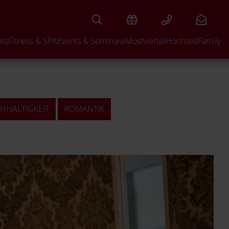
uss
Fitness & SPA
Events & Seminare
Mostviertel
Hochzeit
Family
HHALTIGKEIT
ROMANTIK