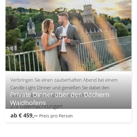
Verbringen Sie einen zauberhaften Abend bei einem
Candle Light Dinner und genießen Sie dabei den
Private Dinner über den Dächern
Ausblick über die Dächer von Waidhofen.
Waidhofens
2-3
Übernachtungen
ab
€
459,--
Preis pro Person