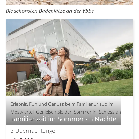
Die schönsten Badeplätze an der Ybbs
Erlebnis, Fun und Genuss beim Familienurlaub im
Mostviertel! Genießen Sie den Sommer im Schloss an
Familienzeit im Sommer - 3 Nächte
der Eisenstrasse.
3
Übernachtungen