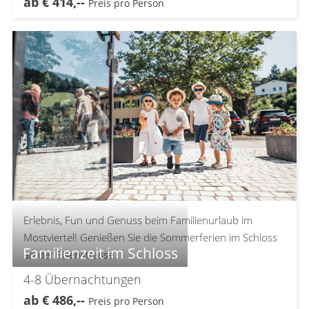
ab
€
414,--
Preis pro Person
Erlebnis, Fun und Genuss beim Familienurlaub im
Mostviertel! Genießen Sie die Sommerferien im Schloss
Familienzeit im Schloss
an der Eisenstrasse.
4-8
Übernachtungen
ab
€
486,--
Preis pro Person