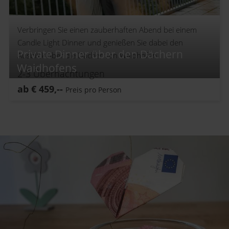
Verbringen Sie einen zauberhaften Abend bei einem
Candle Light Dinner und genießen Sie dabei den
Private Dinner über den Dächern
Ausblick über die Dächer von Waidhofen.
Waidhofens
2-3
Übernachtungen
ab
€
459,--
Preis pro Person