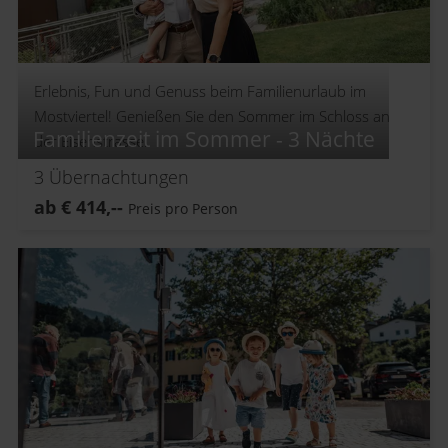
Erlebnis, Fun und Genuss beim Familienurlaub im
Mostviertel! Genießen Sie den Sommer im Schloss an
Familienzeit im Sommer - 3 Nächte
der Eisenstrasse.
3
Übernachtungen
ab
€
414,--
Preis pro Person