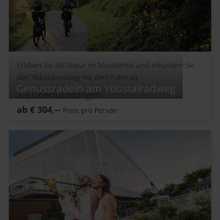
Erleben Sie die Natur im Mostviertel und erkunden Sie
den Ybbstalradweg mit dem Fahrrad.
Genussradeln am Ybbstalradweg
2-3
Übernachtungen
ab
€
304,--
Preis pro Person