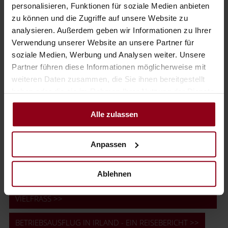
personalisieren, Funktionen für soziale Medien anbieten
zu können und die Zugriffe auf unsere Website zu
analysieren. Außerdem geben wir Informationen zu Ihrer
Verwendung unserer Website an unsere Partner für
soziale Medien, Werbung und Analysen weiter. Unsere
Partner führen diese Informationen möglicherweise mit
weiteren Daten zusammen, die Sie ihnen bereitgestellt
haben oder die sie im Rahmen Ihrer Nutzung der Dienste
gesammelt haben.
Alle zulassen
Der Betriebsausflug in Malta und die gemeinsame Zeit wird
dem ganzen Team noch lange in Erinnerung bleiben!
Anpassen
Ablehnen
BETRIEBSAUSFLUG BOLOGNA - SOUVENIR FÜR EINEN
VIELFRASS >>
BETRIEBSAUSFLUG IN IRLAND - EIN REISEBERICHT >>