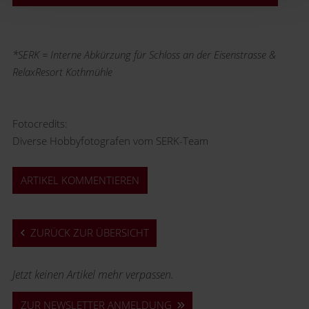
*SERK = Interne Abkürzung für Schloss an der Eisenstrasse &
RelaxResort Kothmühle
Fotocredits:
Diverse Hobbyfotografen vom SERK-Team
ARTIKEL KOMMENTIEREN
ZURÜCK ZUR ÜBERSICHT
Jetzt keinen Artikel mehr verpassen.
ZUR NEWSLETTER ANMELDUNG