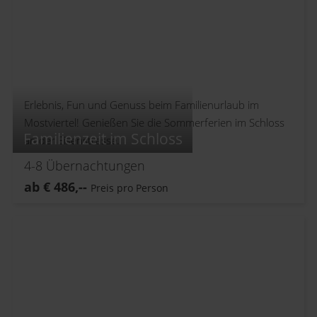
Erlebnis, Fun und Genuss beim Familienurlaub im
Mostviertel! Genießen Sie die Sommerferien im Schloss
Familienzeit im Schloss
an der Eisenstrasse.
4-8
Übernachtungen
ab
€
486,--
Preis pro Person