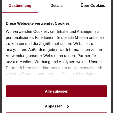
auch dringend benötigt. Die Überprüfung der Kompetenzen
Zustimmung
Details
Über Cookies
und Persönlichkeit wird damit nicht einfacher – Online-
basierte Tests und Assessment Systeme in der
Muttersprache bieten hier wertvolle Unterstützung.
Diese Webseite verwendet Cookies
Eine optimale Auswahl kann das Probemonat jedoch nicht
Wir verwenden Cookies, um Inhalte und Anzeigen zu
personalisieren, Funktionen für soziale Medien anbieten
ersetzen. Hier kann und muss ich mich um meine neuen
zu können und die Zugriffe auf unsere Website zu
Mitarbeiter/innen richtig kümmern. Hier können wir uns
analysieren. Außerdem geben wir Informationen zu Ihrer
gegenseitig kennenlernen. Hier können wir beide sehen, ob
Verwendung unserer Website an unsere Partner für
wir zusammenpassen und ob die überprüften Kompetenzen
soziale Medien, Werbung und Analysen weiter. Unsere
auch in der Praxis umgesetzt werden. Viel zu wenige
Partner führen diese Informationen möglicherweise mit
Unternehmen nützen diese Möglichkeit.
weiteren Daten zusammen, die Sie ihnen bereitgestellt
haben oder die sie im Rahmen Ihrer Nutzung der Dienste
gesammelt haben.
Noch ein Tipp: Führung ≠ Durchführung
Alle zulassen
Wie in den seltensten Fällen Fußballspieler gleichzeitig
Weltmeister oder Championsleague Sieger als Spieler und als
Anpassen
Trainer geworden sind [Franz Beckenbauer, Zinédine Zidane