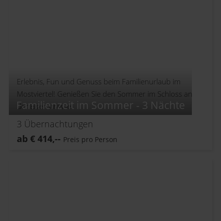
Erlebnis, Fun und Genuss beim Familienurlaub im
Mostviertel! Genießen Sie den Sommer im Schloss an
Familienzeit im Sommer - 3 Nächte
der Eisenstrasse.
3
Übernachtungen
ab
€
414,--
Preis pro Person