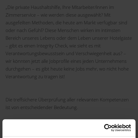
„Die private Haushaltshilfe, Ihre Mitarbeiter/innen im
Zimmerservice – wie werden diese ausgewählt? Mit
ausgefeilten Methoden, die heute am Markt verfügbar sind
oder nach Gefühl? Diese Menschen wirken im intimsten
Bereich unseres Lebens oder dem Leben unserer Hotelgäste
– gibt es einen Integrity Check, wie sieht es mit
Verantwortungsbewusstsein und Verschwiegenheit aus? –
wir könnten jetzt alle Jobprofile eines jeden Unternehmens
durchgehen – es gibt heute keine Jobs mehr, wo nicht hohe
Verantwortung zu tragen ist!
Die treffsichere Überprüfung aller relevanten Kompetenzen
ist von entscheidender Bedeutung.
Menschen mit Migrationshintergrund und anderer
Muttersprache drängen auf den Arbeitsmarkt und werden