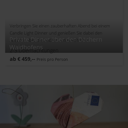
Verbringen Sie einen zauberhaften Abend bei einem
Candle Light Dinner und genießen Sie dabei den
Private Dinner über den Dächern
Ausblick über die Dächer von Waidhofen.
Waidhofens
2-3
Übernachtungen
ab
€
459,--
Preis pro Person