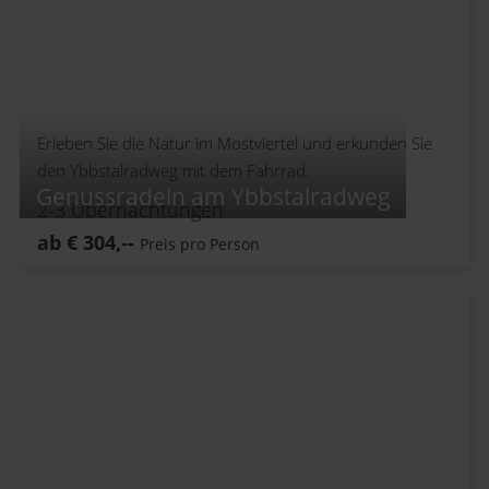
Erleben Sie die Natur im Mostviertel und erkunden Sie
den Ybbstalradweg mit dem Fahrrad.
Genussradeln am Ybbstalradweg
2-3
Übernachtungen
ab
€
304,--
Preis pro Person