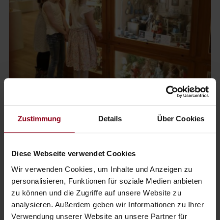
8. Ausflug ins Museum – ja, wirklich!
Wie wär’s mit einem kleinen Ausflug ins 5-Elemente-Museum
Zustimmung
Details
Über Cookies
im Kulturschloss Rothschild? Metall, Wasser, Erde, Feuer, Holz
– das klingt nicht nur wie eine neue Netflix-Serie, sondern ist
tatsächlich eine kindgerechte Reise durch Waidhofens
Diese Webseite verwendet Cookies
Geschichte. Modern, spannend und absolut interaktiv. (Ja,
Wir verwenden Cookies, um Inhalte und Anzeigen zu
auch für Erwachsene ein geheimer Highlight-Tipp!)
personalisieren, Funktionen für soziale Medien anbieten
zu können und die Zugriffe auf unsere Website zu
analysieren. Außerdem geben wir Informationen zu Ihrer
Verwendung unserer Website an unsere Partner für