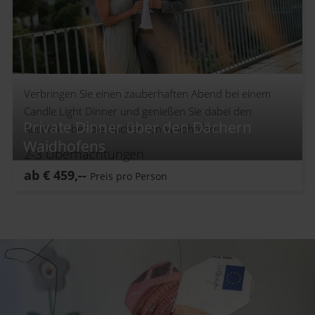
Verbringen Sie einen zauberhaften Abend bei einem
Candle Light Dinner und genießen Sie dabei den
Private Dinner über den Dächern
Ausblick über die Dächer von Waidhofen.
Waidhofens
2-3
Übernachtungen
ab
€
459,--
Preis pro Person