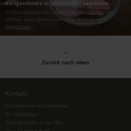
Geldgeschenke originell selbst verpacken
Hochzeitspaare und Geburtstagskinder haben
oftmals eines gemeinsam: Den Wunsch nach
Geldgeschenken. Wir haben für euch kreative
Weiterlesen
Inspirationen und schöne Geschenkideen
gesammelt, um Geld originell zu verpacken.
Zurück nach oben
Kontakt
Das Schloss an der Eisenstrasse
Am Schlossplatz 1
3340 Waidhofen an der Ybbs
Tel.: +43 7442 525 48