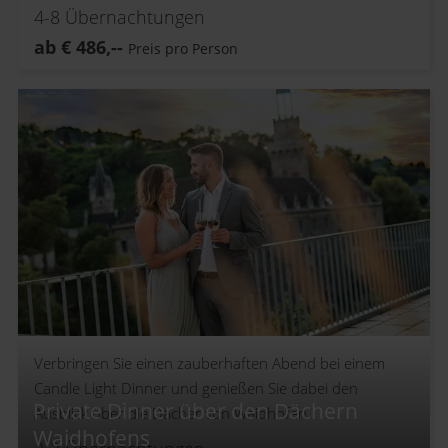
4-8
Übernachtungen
ab
€
486,--
Preis pro Person
Verbringen Sie einen zauberhaften Abend bei einem
Candle Light Dinner und genießen Sie dabei den
Private Dinner über den Dächern
Ausblick über die Dächer von Waidhofen.
Waidhofens