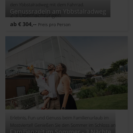
den Ybbstalradweg mit dem Fahrrad.
Genussradeln am Ybbstalradweg
2-3
Übernachtungen
ab
€
304,--
Preis pro Person
Erlebnis, Fun und Genuss beim Familienurlaub im
Mostviertel! Genießen Sie den Sommer im Schloss an
Familienzeit im Sommer - 3 Nächte
der Eisenstrasse.