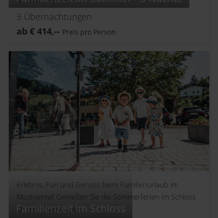
3
Übernachtungen
ab
€
414,--
Preis pro Person
Erlebnis, Fun und Genuss beim Familienurlaub im
Mostviertel! Genießen Sie die Sommerferien im Schloss
Familienzeit im Schloss
an der Eisenstrasse.