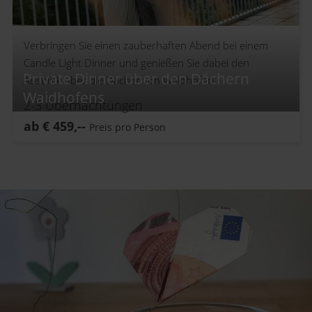
Verbringen Sie einen zauberhaften Abend bei einem
Candle Light Dinner und genießen Sie dabei den
Private Dinner über den Dächern
Ausblick über die Dächer von Waidhofen.
Waidhofens
2-3
Übernachtungen
ab
€
459,--
Preis pro Person