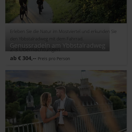
Erleben Sie die Natur im Mostviertel und erkunden Sie
den Ybbstalradweg mit dem Fahrrad.
Genussradeln am Ybbstalradweg
2-3
Übernachtungen
ab
€
304,--
Preis pro Person