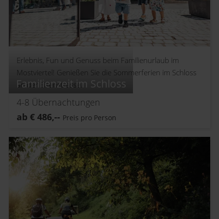
Erlebnis, Fun und Genuss beim Familienurlaub im
Mostviertel! Genießen Sie die Sommerferien im Schloss
Familienzeit im Schloss
an der Eisenstrasse.
4-8
Übernachtungen
ab
€
486,--
Preis pro Person