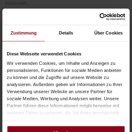
Fotocredits
Coverfoto, Nachtwächter im Innenhof: Dominik Stixenberger
Nachtwächterin mit Waidhofen im Hintergrund: schwarz-
koenig.at
Nächtwächter mit Gruppe: Stadtgemeinde Waidhofen/Ybbs
Zustimmung
Details
Über Cookies
Alle anderen Fotos: Das Schloss an der Eisenstrasse
Diese Webseite verwendet Cookies
ARTIKEL KOMMENTIEREN
Wir verwenden Cookies, um Inhalte und Anzeigen zu
personalisieren, Funktionen für soziale Medien anbieten
zu können und die Zugriffe auf unsere Website zu
ZURÜCK ZUR ÜBERSICHT
analysieren. Außerdem geben wir Informationen zu Ihrer
Verwendung unserer Website an unsere Partner für
Jetzt keinen Artikel mehr verpassen.
soziale Medien, Werbung und Analysen weiter. Unsere
Partner führen diese Informationen möglicherweise mit
ZUR NEWSLETTER ANMELDUNG
weiteren Daten zusammen, die Sie ihnen bereitgestellt
haben oder die sie im Rahmen Ihrer Nutzung der Dienste
gesammelt haben.