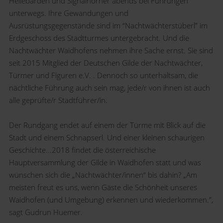
Hellebarden und Signalhörner abends bei Führungen
unterwegs. Ihre Gewandungen und
Ausrüstungsgegenstände sind im “Nachtwächterstüberl” im
Erdgeschoss des Stadtturmes untergebracht. Und die
Nachtwächter Waidhofens nehmen ihre Sache ernst. Sie sind
seit 2015 Mitglied der Deutschen Gilde der Nachtwächter,
Türmer und Figuren e.V. . Dennoch so unterhaltsam, die
nächtliche Führung auch sein mag, jede/r von ihnen ist auch
alle geprüfte/r Stadtführer/in.
Der Rundgang endet auf einem der Türme mit Blick auf die
Stadt und einem Schnapserl. Und einer kleinen schaurigen
Geschichte...2018 findet die österreichische
Hauptversammlung der Gilde in Waidhofen statt und was
wünschen sich die „Nachtwächter/innen“ bis dahin? „Am
meisten freut es uns, wenn Gäste die Schönheit unseres
Waidhofen (und Umgebung) erkennen und wiederkommen.”,
sagt Gudrun Huemer.