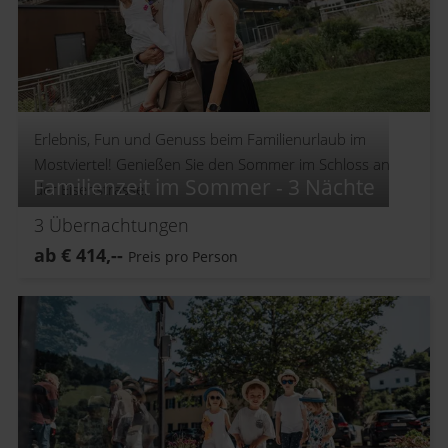
Erlebnis, Fun und Genuss beim Familienurlaub im
Mostviertel! Genießen Sie den Sommer im Schloss an
Familienzeit im Sommer - 3 Nächte
der Eisenstrasse.
3
Übernachtungen
ab
€
414,--
Preis pro Person