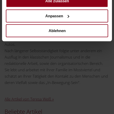
Alle zulassen
Über die Autorin
Anpassen
Teresa Weiß interessiert sich
beruflich wie privat für fast alles
Ablehnen
von Musik bis Natur, von Politik
bis Tradition, von Kulinarik bis
Autos.
Nach längerer Selbstständigkeit folgte unter anderem ein
Ausflug in den klassischen Journalismus und in die
redaktionelle Arbeit, sowie den organisatorischen Bereich.
Sie lebt und arbeitet mit Ihrer Familie im Mostviertel und
schätzt an Ihrer Tätigkeit den Kontakt zu den Menschen und
deren Vielfalt sowie das „In-Bewegung-Sein“.
Alle Artikel von Teresa Weiß »
Beliebte Artikel