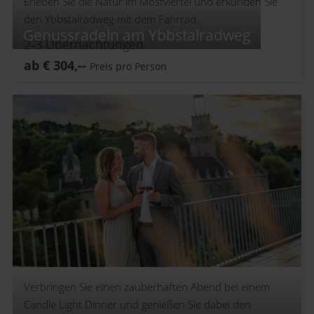
Erleben Sie die Natur im Mostviertel und erkunden Sie
den Ybbstalradweg mit dem Fahrrad.
Genussradeln am Ybbstalradweg
2-3
Übernachtungen
ab
€
304,--
Preis pro Person
Verbringen Sie einen zauberhaften Abend bei einem
Candle Light Dinner und genießen Sie dabei den