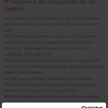
♡
Nummer 4: Ein Versprechen für die
Ewigkeit
Heute heirate ich meinen besten Freund, der Eine mit dem
ich lache, mit dem ich träume, für den ich lebe und den ich
liebe.
Dich meinen Mann nennen zu dürfen und Dir für immer
meine Liebe und Treue zu zeigen, erfüllt mich mit Stolz.
Du bist der Teil in meinem Leben, der mir noch zum
vollendeten Glück gefehlt hat.
Ich nehme dich an, so wie du bist, mit Deinen Träumen und
Wünschen und deinen positiven Seiten, aber auch mit deinen
Fehlern und Schwächen.
Ich weiß, dass unser Weg nicht immer einfach sein wird.
Schon in der Vergangenheit haben wir schwierige Zeiten
gemeistert und waren immer füreinander da.
Weil ich dich liebe, möchte ich dir heute vor unserer Familie
und unseren Freunden versprechen, dass ich immer an