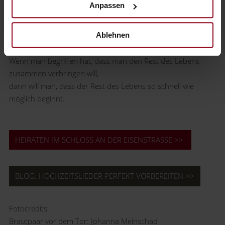
Anpassen
bist, mit dem ich reden will, bevor ich abends einschlafe.
Und das liegt nicht daran, dass ich einsam bin und das liegt
auch nicht daran, dass Silvester ist. Ich verrate dir,
Ablehnen
warum ich heute Abend hierher gekommen bin:
Wenn man begriffen hat, dass man den Rest des Lebens
zusammen verbringen will,
dann will man, dass der Rest des Lebens so schnell wie
möglich beginnt.
HEIRATEN IM SCHLOSS AN DER EISENSTRASSE >>
BLOG: HOCHZEITSLIEDER PERFEKT VORBEREITEN >>
Fotocredits:
Brautpaar vor dem Tor: Johanna Meinschad