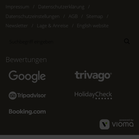
Impressum
Datenschutzerklärung
Datenschutzeinstellungen
AGB
Sitemap
Newsletter
Lage & Anreise
English website
Suchbegriff
Suc
eingeben
Bewertungen