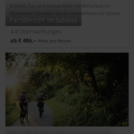
Erlebnis, Fun und Genuss beim Familienurlaub im
Mostviertel! Genießen Sie die Sommerferien im Schloss
Familienzeit im Schloss
an der Eisenstrasse.
4-8
Übernachtungen
ab
€
486,--
Preis pro Person