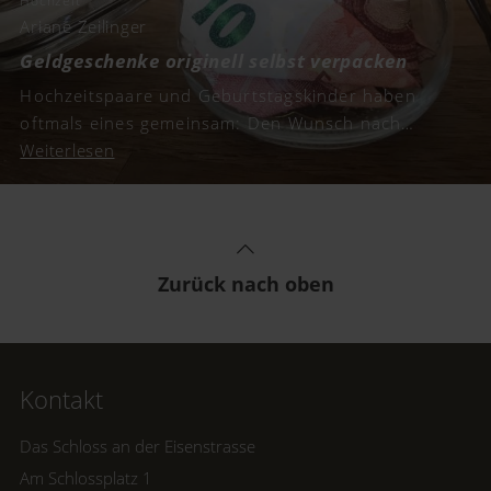
Hochzeit
Ariane Zeilinger
Geldgeschenke originell selbst verpacken
Hochzeitspaare und Geburtstagskinder haben
oftmals eines gemeinsam: Den Wunsch nach
Geldgeschenken. Wir haben für euch kreative
Weiterlesen
Inspirationen und schöne Geschenkideen
gesammelt, um Geld originell zu verpacken.
Zurück nach oben
Kontakt
Das Schloss an der Eisenstrasse
Am Schlossplatz 1