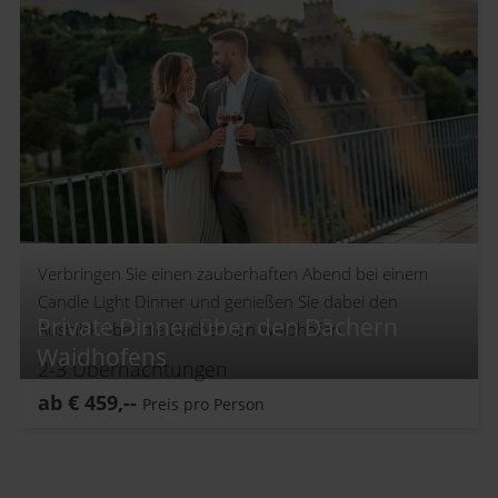
Verbringen Sie einen zauberhaften Abend bei einem
Candle Light Dinner und genießen Sie dabei den
Private Dinner über den Dächern
Ausblick über die Dächer von Waidhofen.
Waidhofens
2-3
Übernachtungen
ab
€
459,--
Preis pro Person