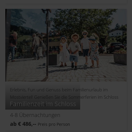
Erlebnis, Fun und Genuss beim Familienurlaub im
Mostviertel! Genießen Sie die Sommerferien im Schloss
Familienzeit im Schloss
an der Eisenstrasse.
4-8
Übernachtungen
ab
€
486,--
Preis pro Person