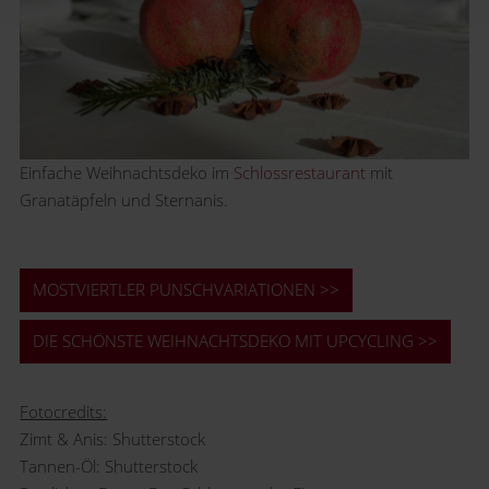
Einfache Weihnachtsdeko im
Schlossrestaurant
mit
Granatäpfeln und Sternanis.
MOSTVIERTLER PUNSCHVARIATIONEN >>
DIE SCHÖNSTE WEIHNACHTSDEKO MIT UPCYCLING >>
Fotocredits:
Zimt & Anis: Shutterstock
Tannen-Öl: Shutterstock