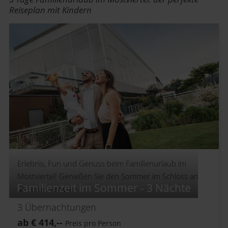
Reiseplan mit Kindern
Erlebnis, Fun und Genuss beim Familienurlaub im
Mostviertel! Genießen Sie den Sommer im Schloss an
Familienzeit im Sommer - 3 Nächte
der Eisenstrasse.
3
Übernachtungen
ab
€
414,--
Preis pro Person