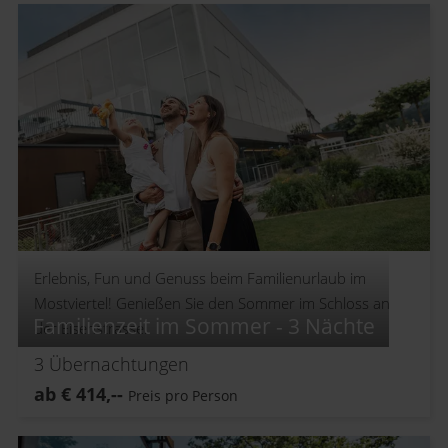
Erlebnis, Fun und Genuss beim Familienurlaub im
Mostviertel! Genießen Sie den Sommer im Schloss an
Familienzeit im Sommer - 3 Nächte
der Eisenstrasse.
3
Übernachtungen
ab
€
414,--
Preis pro Person