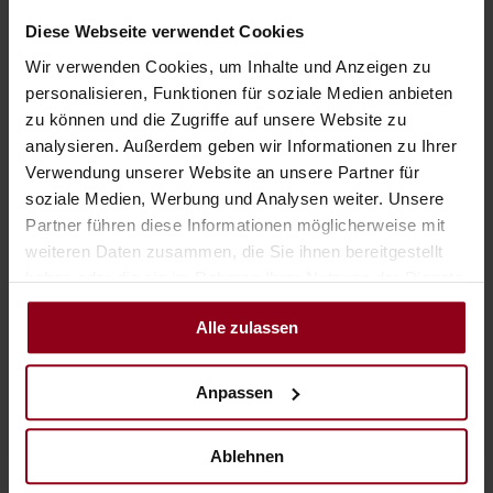
Schloss an der Eisenstrasse zurück.
Diese Webseite verwendet Cookies
Wir verwenden Cookies, um Inhalte und Anzeigen zu
personalisieren, Funktionen für soziale Medien anbieten
zu können und die Zugriffe auf unsere Website zu
analysieren. Außerdem geben wir Informationen zu Ihrer
Verwendung unserer Website an unsere Partner für
soziale Medien, Werbung und Analysen weiter. Unsere
Partner führen diese Informationen möglicherweise mit
weiteren Daten zusammen, die Sie ihnen bereitgestellt
haben oder die sie im Rahmen Ihrer Nutzung der Dienste
gesammelt haben.
Alle zulassen
Hält man sich links vom Stadtbrunnen am unteren
Stadtplatz, könnte man auch noch das
Café Erb
besuchen.
Anpassen
Auch das ist ein traditioneller Familienbetrieb, der seinen
Gästen Kaffeehauskultur vom Feinsten bietet. Leider war es
uns bei dieser Tour nicht möglich, vorbei zu schauen, aber
Ablehnen
aufgehoben ist nicht aufgeschoben. Das Erb ist auf jeden Fall