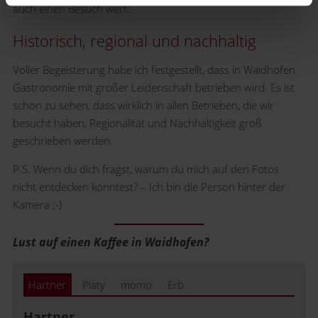
auch einen Besuch wert.
Historisch, regional und nachhaltig
Voller Begeisterung habe ich festgestellt, dass in Waidhofen
Gastronomie mit großer Leidenschaft betrieben wird. Es ist
schön zu sehen, dass wirklich in allen Betrieben, die wir
besucht haben, Regionalität und Nachhaltigkeit groß
geschrieben werden.
P.S. Wenn du dich fragst, warum du mich auf den Fotos
nicht entdecken konntest? – Ich bin die Person hinter der
Kamera ;-)
Lust auf einen Kaffee in Waidhofen?
Hartner
Piaty
momo
Erb
Hartner