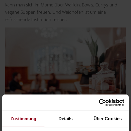
kann man sich im Momo über Waffeln, Bowls, Currys und
vegane Suppen freuen. Und Waidhofen ist um eine
erfrischende Institution reicher.
Urbanes Flair in der Kitchen.Coffee.Lounge
Zustimmung
Details
Über Cookies
Angenehm gesättigt und geboostert mit vielen Vitaminen,
beschließen wir unsere Runde und schlendern Richtung