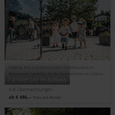
Erlebnis, Fun und Genuss beim Familienurlaub im
Mostviertel! Genießen Sie die Sommerferien im Schloss
Familienzeit im Schloss
an der Eisenstrasse.
4-8
Übernachtungen
ab
€
486,--
Preis pro Person