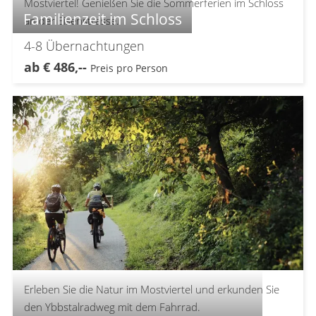
Mostviertel! Genießen Sie die Sommerferien im Schloss
Familienzeit im Schloss
an der Eisenstrasse.
4-8
Übernachtungen
ab
€
486,--
Preis pro Person
Erleben Sie die Natur im Mostviertel und erkunden Sie
den Ybbstalradweg mit dem Fahrrad.