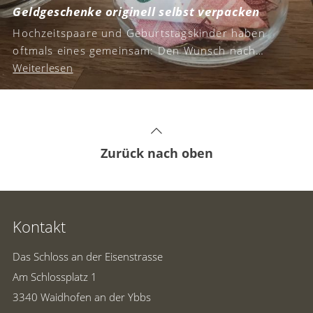
Geldgeschenke originell selbst verpacken
Hochzeitspaare und Geburtstagskinder haben
oftmals eines gemeinsam: Den Wunsch nach
Geldgeschenken. Wir haben für euch kreative
Weiterlesen
Inspirationen und schöne Geschenkideen
gesammelt, um Geld originell zu verpacken.
Zurück nach oben
Kontakt
Das Schloss an der Eisenstrasse
Am Schlossplatz 1
3340 Waidhofen an der Ybbs