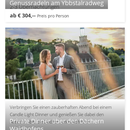
Genussradeln am Ybbstalradweg
2-3
Übernachtungen
ab
€
304,--
Preis pro Person
Verbringen Sie einen zauberhaften Abend bei einem
Candle Light Dinner und genießen Sie dabei den
Private Dinner über den Dächern
Ausblick über die Dächer von Waidhofen.
Waidhofens