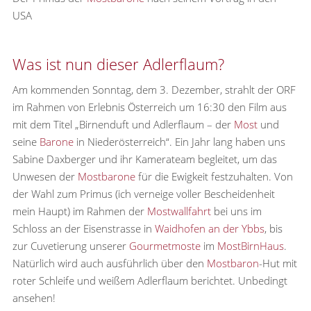
USA
Was ist nun dieser Adlerflaum?
Am kommenden Sonntag, dem 3. Dezember, strahlt der ORF
im Rahmen von Erlebnis Österreich um 16:30 den Film aus
mit dem Titel „Birnenduft und Adlerflaum – der
Most
und
seine
Barone
in Niederösterreich“. Ein Jahr lang haben uns
Sabine Daxberger und ihr Kamerateam begleitet, um das
Unwesen der
Mostbarone
für die Ewigkeit festzuhalten. Von
der Wahl zum Primus (ich verneige voller Bescheidenheit
mein Haupt) im Rahmen der
Mostwallfahrt
bei uns im
Schloss an der Eisenstrasse in
Waidhofen an der Ybbs
, bis
zur Cuvetierung unserer
Gourmetmoste
im
MostBirnHaus
.
Natürlich wird auch ausführlich über den
Mostbaron
-Hut mit
roter Schleife und weißem Adlerflaum berichtet. Unbedingt
ansehen!