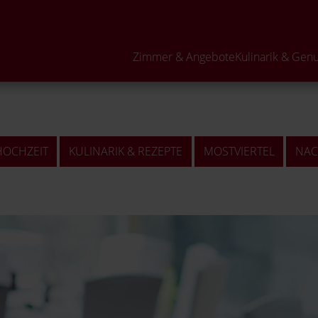
Neugierig?
Zimmer & Angebote
Kulinarik & Gen
HOCHZEIT
KULINARIK & REZEPTE
MOSTVIERTEL
NAC