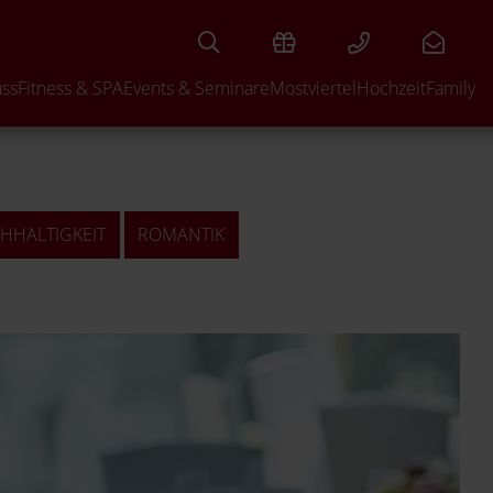
uss
Fitness & SPA
Events & Seminare
Mostviertel
Hochzeit
Family
HHALTIGKEIT
ROMANTIK