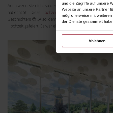
und die Zugriffe auf unsere 
Auch wenn Sie nicht so der Angebertyp sind… seien wir mal
Website an unsere Partner fü
hat echt Stil! Diese
Hochzeitslocation
macht sich nicht nur 
möglicherweise mit weiteren
Geschichten! 😊 „Also, damals haben die Mami und der Pap
der Dienste gesammelt habe
Hochzeit gefeiert. Es war eine echte
Traumhochzeit
…“
Ablehnen