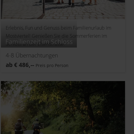
Erlebnis, Fun und Genuss beim Familienurlaub im
Mostviertel! Genießen Sie die Sommerferien im
Familienzeit im Schloss
Schloss an der Eisenstrasse.
4-8
Übernachtungen
ab
€
486,--
Preis pro Person