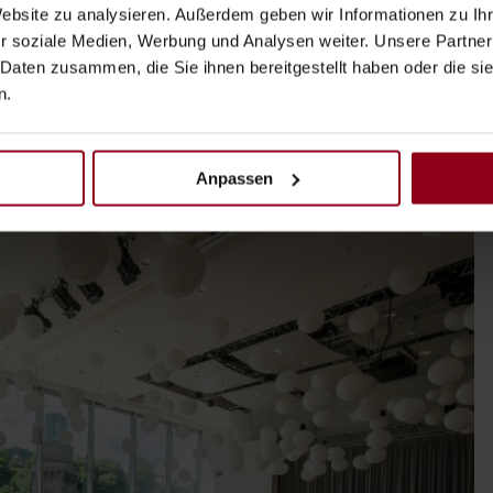
Website zu analysieren. Außerdem geben wir Informationen zu I
 ehrlich: die Hochzeitsfeier in einem
Schloss
zu veranstalten
r soziale Medien, Werbung und Analysen weiter. Unsere Partner
auf der
Hochzeitseinladung
gut, sondern auch in späteren
 Daten zusammen, die Sie ihnen bereitgestellt haben oder die s
i mit vielen Gästen in diesem
Schloss
eine wunderschöne
n.
Anpassen