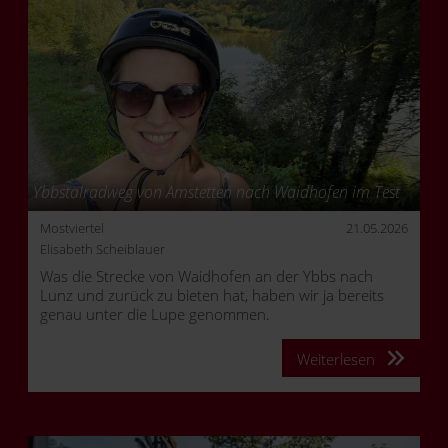
Ybbstalradweg von Amstetten nach Waidhofen im Test
Mostviertel
21.05.2026
Elisabeth Scheiblauer
Was die Strecke von Waidhofen an der Ybbs nach
Lunz und zurück zu bieten hat, haben wir ja bereits
genau unter die Lupe genommen.
Weiterlesen