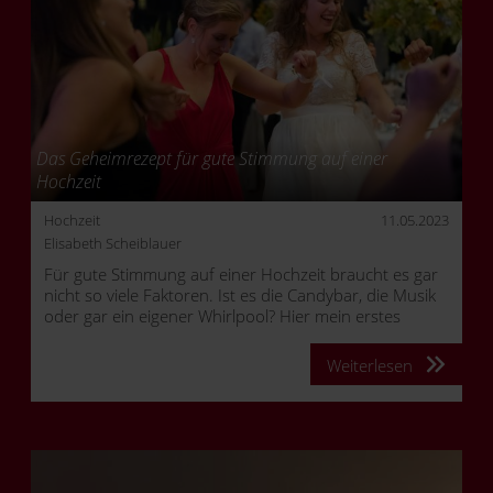
Das Geheimrezept für gute Stimmung auf einer
Hochzeit
Hochzeit
11.05.2023
Elisabeth Scheiblauer
Für gute Stimmung auf einer Hochzeit braucht es gar
nicht so viele Faktoren. Ist es die Candybar, die Musik
oder gar ein eigener Whirlpool? Hier mein erstes
Resümee und natürlich sind auch immer ein paar
wertvolle Tipps mit dabei.
Weiterlesen