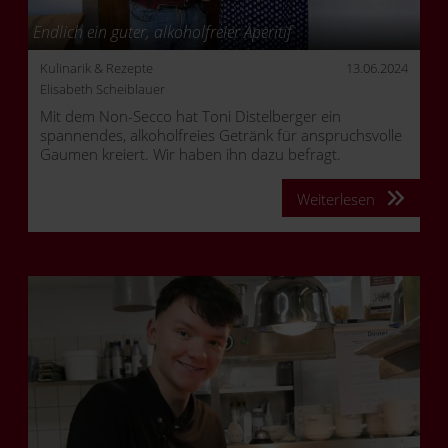
Endlich ein guter, alkoholfreier Aperitif
Kulinarik & Rezepte
13.06.2024
Elisabeth Scheiblauer
Mit dem Non-Secco hat Toni Distelberger ein
spannendes, alkoholfreies Getränk für anspruchsvolle
Gaumen kreiert. Wir haben ihn dazu befragt.
Weiterlesen