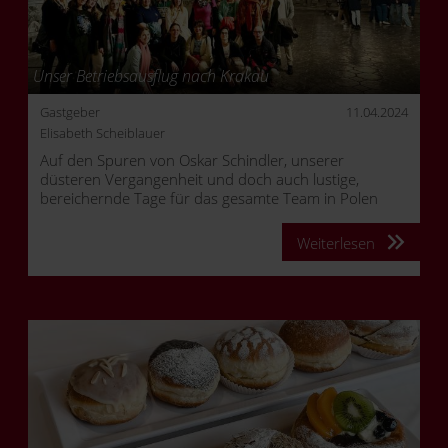
Unser Betriebsausflug nach Krakau
Gastgeber
11.04.2024
Elisabeth Scheiblauer
Auf den Spuren von Oskar Schindler, unserer
düsteren Vergangenheit und doch auch lustige,
bereichernde Tage für das gesamte Team in Polen
Weiterlesen