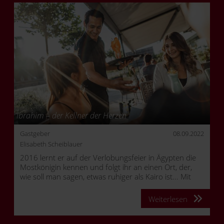
Ibrahim – der Kellner der Herzen
Gastgeber
08.09.2022
Elisabeth Scheiblauer
2016 lernt er auf der Verlobungsfeier in Ägypten die
Mostkönigin kennen und folgt ihr an einen Ort, der,
wie soll man sagen, etwas ruhiger als Kairo ist... Mit
Gefühl, Liebe und Herz bereichert er seit einigen
Jahren schon unser Team.
Weiterlesen