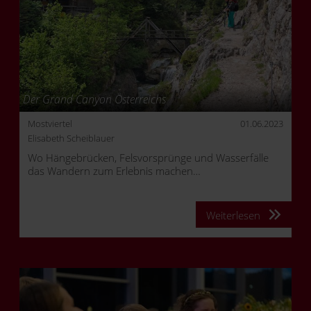
Der Grand Canyon Österreichs
Mostviertel
01.06.2023
Elisabeth Scheiblauer
Wo Hängebrücken, Felsvorsprünge und Wasserfälle
das Wandern zum Erlebnis machen…
Weiterlesen