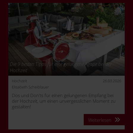
wird genau das möglich.
Die 9 besten Tipps für eine gelungene Agape bei der
Hochzeit
Hochzeit
26.03.2026
Elisabeth Scheiblauer
Dos und Don'ts für einen gelungenen Empfang bei
der Hochzeit, um einen unvergesslichen Moment zu
gestalten!
Weiterlesen