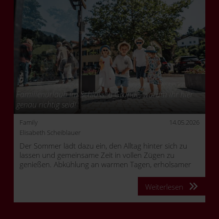
Familienurlaub im Schloss: 6 Gründe, warum ihr hier
genau richtig seid!
Family
14.05.2026
Elisabeth Scheiblauer
Der Sommer lädt dazu ein, den Alltag hinter sich zu
lassen und gemeinsame Zeit in vollen Zügen zu
genießen. Abkühlung an warmen Tagen, erholsamer
Schlaf in der Nacht und gutes Essen gehören dabei
einfach dazu. Umso schöner, wenn man sich um
Weiterlesen
nichts kümmern muss und Genuss, Entspannung und
Familienzeit ganz selbstverständlich zusammenfinden.
Die gute Nachricht: Im Schloss an der Eisenstrasse