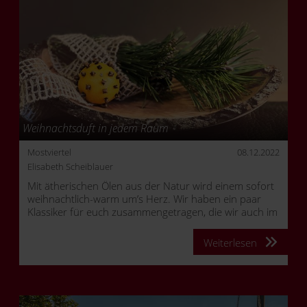
Weihnachtsduft in jedem Raum
Mostviertel
08.12.2022
Elisabeth Scheiblauer
Mit ätherischen Ölen aus der Natur wird einem sofort
weihnachtlich-warm um’s Herz. Wir haben ein paar
Klassiker für euch zusammengetragen, die wir auch im
Schlosshotel gerne verwenden.
Weiterlesen