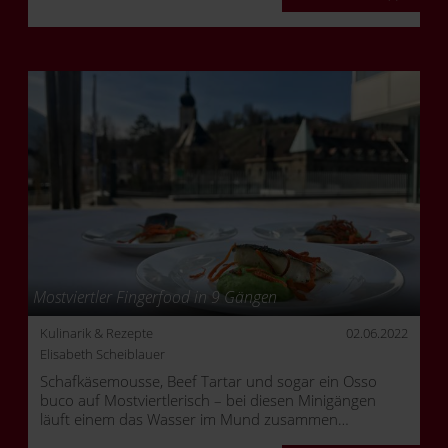
ersten Mal. Aus der virtuellen Sympathie wurde echte,
wurde Magie, wurde Liebe.
Mostviertler Fingerfood in 9 Gängen
Kulinarik & Rezepte
02.06.2022
Elisabeth Scheiblauer
Schafkäsemousse, Beef Tartar und sogar ein Osso
buco auf Mostviertlerisch – bei diesen Minigängen
läuft einem das Wasser im Mund zusammen…