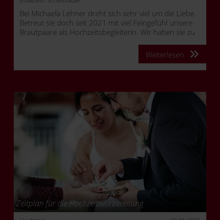
Elisabeth Scheiblauer
Bei Michaela Lehner dreht sich sehr viel um die Liebe.
Betreut sie doch seit 2021 mit viel Feingefühl unsere
Brautpaare als Hochzeitsbegleiterin. Wir haben sie zu
ihren finnischen Wurzeln, ihrer Zeit als Flugbegleiterin
und ihrem persönlichen Geheimtipp für eine
Weiterlesen
unvergessliche Hochzeit befragt.
Zeitplan für die Hochzeitsvorbereitung