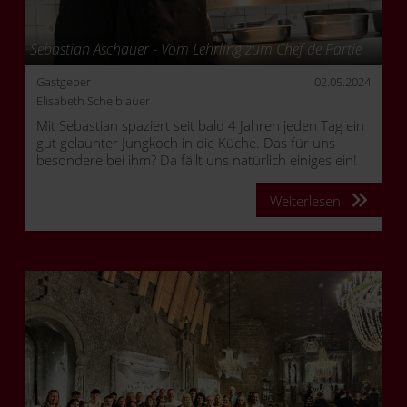
Sebastian Aschauer - Vom Lehrling zum Chef de Partie
Gastgeber
02.05.2024
Elisabeth Scheiblauer
Mit Sebastian spaziert seit bald 4 Jahren jeden Tag ein
gut gelaunter Jungkoch in die Küche. Das für uns
besondere bei ihm? Da fällt uns natürlich einiges ein!
Weiterlesen