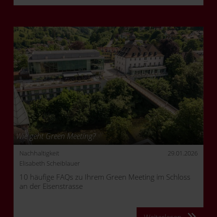
Wie geht Green Meeting?
Nachhaltigkeit
29.01.2026
Elisabeth Scheiblauer
10 häufige FAQs zu Ihrem Green Meeting im Schloss
an der Eisenstrasse
Weiterlesen